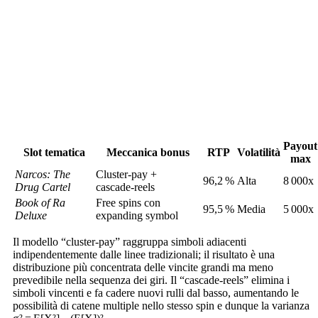
Payout
Slot tematica
Meccanica bonus
RTP
Volatilità
max
Narcos: The
Cluster‑pay +
96,2 %
Alta
8 000x
Drug Cartel
cascade‑reels
Book of Ra
Free spins con
95,5 %
Media
5 000x
Deluxe
expanding symbol
Il modello “cluster‑pay” raggruppa simboli adiacenti
indipendentemente dalle linee tradizionali; il risultato è una
distribuzione più concentrata delle vincite grandi ma meno
prevedibile nella sequenza dei giri. Il “cascade‑reels” elimina i
simboli vincenti e fa cadere nuovi rulli dal basso, aumentando le
possibilità di catene multiple nello stesso spin e dunque la varianza