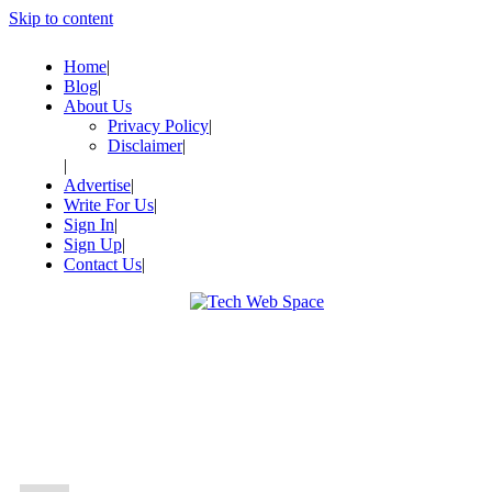
Skip to content
Home
Blog
About Us
Privacy Policy
Disclaimer
Advertise
Write For Us
Sign In
Sign Up
Contact Us
Let’s Make Things Better
Tech Web Space