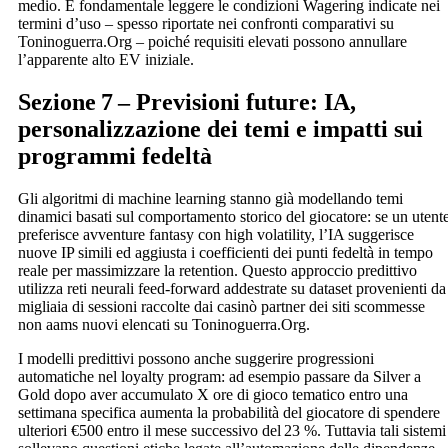
medio. È fondamentale leggere le condizioni Wagering indicate nei
termini d’uso – spesso riportate nei confronti comparativi su
Toninoguerra.Org – poiché requisiti elevati possono annullare
l’apparente alto EV iniziale.
Sezione 7 – Previsioni future: IA,
personalizzazione dei temi e impatti sui
programmi fedeltà
Gli algoritmi di machine learning stanno già modellando temi
dinamici basati sul comportamento storico del giocatore: se un utent
preferisce avventure fantasy con high volatility, l’IA suggerisce
nuove IP simili ed aggiusta i coefficienti dei punti fedeltà in tempo
reale per massimizzare la retention. Questo approccio predittivo
utilizza reti neurali feed‑forward addestrate su dataset provenienti da
migliaia di sessioni raccolte dai casinò partner dei siti scommesse
non aams nuovi elencati su Toninoguerra.Org.
I modelli predittivi possono anche suggerire progressioni
automatiche nel loyalty program: ad esempio passare da Silver a
Gold dopo aver accumulato X ore di gioco tematico entro una
settimana specifica aumenta la probabilità del giocatore di spendere
ulteriori €500 entro il mese successivo del 23 %. Tuttavia tali sistemi