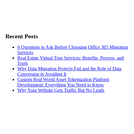
Recent Posts
6 Questions to Ask Before Choosing Office 365 Migration
Services
Real Estate Virtual Tour Services: Benefits, Process, and
Tools
Why Data Migration Projects Fail and the Role of Data
Conversion in Avoiding It
Custom Real World Asset Tokenization Platform
Development: Everything You Need to Know
Why Your Website Gets Traffic But No Leads