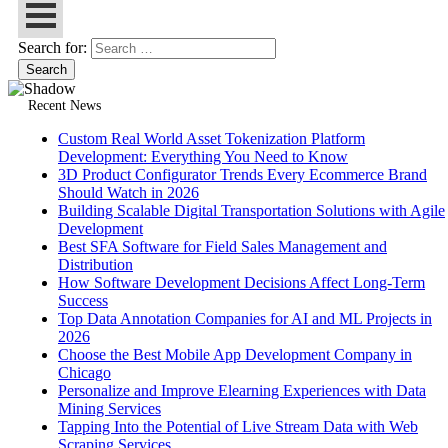
Search for:
Recent News
Custom Real World Asset Tokenization Platform
Development: Everything You Need to Know
3D Product Configurator Trends Every Ecommerce Brand
Should Watch in 2026
Building Scalable Digital Transportation Solutions with Agile
Development
Best SFA Software for Field Sales Management and
Distribution
How Software Development Decisions Affect Long-Term
Success
Top Data Annotation Companies for AI and ML Projects in
2026
Choose the Best Mobile App Development Company in
Chicago
Personalize and Improve Elearning Experiences with Data
Mining Services
Tapping Into the Potential of Live Stream Data with Web
Scraping Services