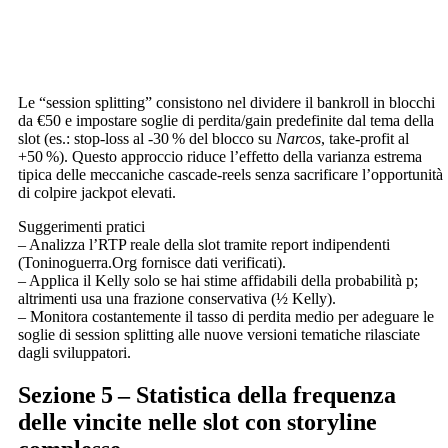
Le “session splitting” consistono nel dividere il bankroll in blocchi
da €50 e impostare soglie di perdita/gain predefinite dal tema della
slot (es.: stop‑loss al ‑30 % del blocco su
Narcos
, take‑profit al
+50 %). Questo approccio riduce l’effetto della varianza estrema
tipica delle meccaniche cascade‑reels senza sacrificare l’opportunità
di colpire jackpot elevati.
Suggerimenti pratici
– Analizza l’RTP reale della slot tramite report indipendenti
(Toninoguerra.Org fornisce dati verificati).
– Applica il Kelly solo se hai stime affidabili della probabilità p;
altrimenti usa una frazione conservativa (½ Kelly).
– Monitora costantemente il tasso di perdita medio per adeguare le
soglie di session splitting alle nuove versioni tematiche rilasciate
dagli sviluppatori.
Sezione 5 – Statistica della frequenza
delle vincite nelle slot con storyline