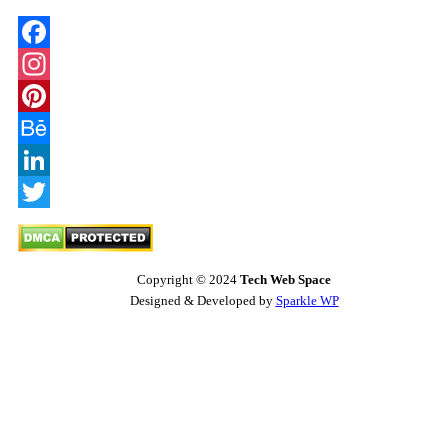
Facebook
Instagram
Pinterest
Behance
LinkedIn
Twitter
Copyright © 2024
Tech Web Space
Designed & Developed by
Sparkle WP