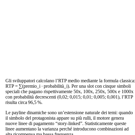
Gli sviluppatori calcolano l’RTP medio mediante la formula classica
RTP = ∑(premio_i · probabilità_i). Per una slot con cinque simboli
speciali che pagano rispettivamente 50x, 100x, 250x, 500x e 1000x
con probabilità decrescenti (0,02; 0,015; 0,01; 0,005; 0,001), l’RTP
risulta circa 96,5 %.
Le payline dinamiche sono un’estensione naturale dei temi: quando
il simbolo del protagonista appare su più rulli, il motore genera
nuove linee di pagamento “story‑linked”. Statisticamente queste
linee aumentano la varianza perché introducono combinazioni ad
alta ricompensa ma bassa frequenza.