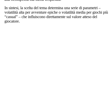
In sintesi, la scelta del tema determina una serie di parametri –
volatilità alta per avventure epiche o volatilità media per giochi più
“casual” – che influiscono direttamente sul valore atteso del
giocatore.