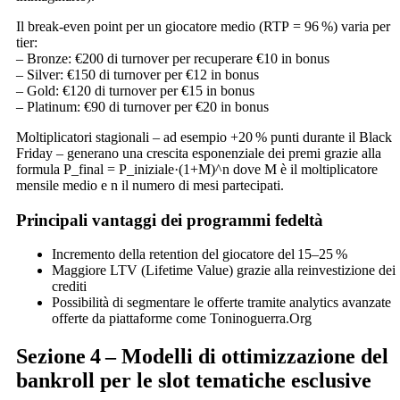
Il break‑even point per un giocatore medio (RTP = 96 %) varia per
tier:
– Bronze: €200 di turnover per recuperare €10 in bonus
– Silver: €150 di turnover per €12 in bonus
– Gold: €120 di turnover per €15 in bonus
– Platinum: €90 di turnover per €20 in bonus
Moltiplicatori stagionali – ad esempio +20 % punti durante il Black
Friday – generano una crescita esponenziale dei premi grazie alla
formula P_final = P_iniziale·(1+M)^n dove M è il moltiplicatore
mensile medio e n il numero di mesi partecipati.
Principali vantaggi dei programmi fedeltà
Incremento della retention del giocatore del 15–25 %
Maggiore LTV (Lifetime Value) grazie alla reinvestizione dei
crediti
Possibilità di segmentare le offerte tramite analytics avanzate
offerte da piattaforme come Toninoguerra.Org
Sezione 4 – Modelli di ottimizzazione del
bankroll per le slot tematiche esclusive