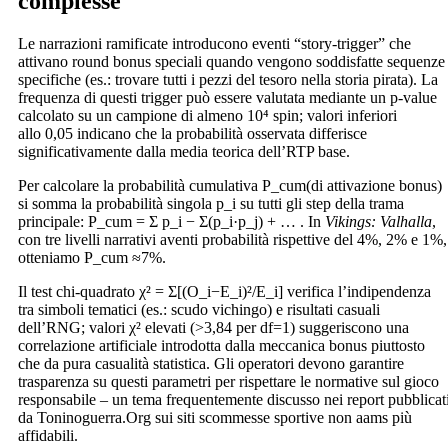
complesse
Le narrazioni ramificate introducono eventi “story‑trigger” che
attivano round bonus speciali quando vengono soddisfatte sequenze
specifiche (es.: trovare tutti i pezzi del tesoro nella storia pirata). La
frequenza di questi trigger può essere valutata mediante un p‑value
calcolato su un campione di almeno 10⁴ spin; valori inferiori
allo 0,05 indicano che la probabilità osservata differisce
significativamente dalla media teorica dell’RTP base.
Per calcolare la probabilità cumulativa P_cum(di attivazione bonus)
si somma la probabilità singola p_i su tutti gli step della trama
principale: P_cum = Σ p_i − Σ(p_i·p_j) + … . In
Vikings: Valhalla
,
con tre livelli narrativi aventi probabilità rispettive del 4%, 2% e 1%,
otteniamo P_cum ≈7%.
Il test chi‑quadrato χ² = Σ[(O_i−E_i)²/E_i] verifica l’indipendenza
tra simboli tematici (es.: scudo vichingo) e risultati casuali
dell’RNG; valori χ² elevati (>3,84 per df=1) suggeriscono una
correlazione artificiale introdotta dalla meccanica bonus piuttosto
che da pura casualità statistica. Gli operatori devono garantire
trasparenza su questi parametri per rispettare le normative sul gioco
responsabile – un tema frequentemente discusso nei report pubblicat
da Toninoguerra.Org sui siti scommesse sportive non aams più
affidabili.