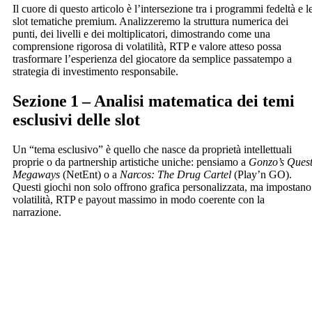
Il cuore di questo articolo è l’intersezione tra i programmi fedeltà e l
slot tematiche premium. Analizzeremo la struttura numerica dei
punti, dei livelli e dei moltiplicatori, dimostrando come una
comprensione rigorosa di volatilità, RTP e valore atteso possa
trasformare l’esperienza del giocatore da semplice passatempo a
strategia di investimento responsabile.
Sezione 1 – Analisi matematica dei temi
esclusivi delle slot
Un “tema esclusivo” è quello che nasce da proprietà intellettuali
proprie o da partnership artistiche uniche: pensiamo a
Gonzo’s Ques
Megaways
(NetEnt) o a
Narcos: The Drug Cartel
(Play’n GO).
Questi giochi non solo offrono grafica personalizzata, ma impostano
volatilità, RTP e payout massimo in modo coerente con la
narrazione.