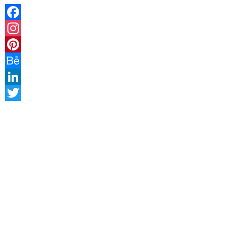
Facebook
Instagram
Pinterest
Behance
LinkedIn
Twitter