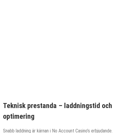
Teknisk prestanda – laddningstid och
optimering
Snabb laddning är kärnan i No Account Casino’s erbjudande.