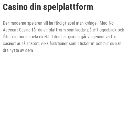
Casino din spelplattform
Den moderna spelaren vill ha färdigt spel utan krångel. Med No
Account Casino får du en plattform som laddar på ett ögonblick och
låter dig börja spela direkt. I den här guiden går vi igenom varför
casinot är så snabbt, vilka funktioner som sticker ut och hur du kan
dra nytta av dem.