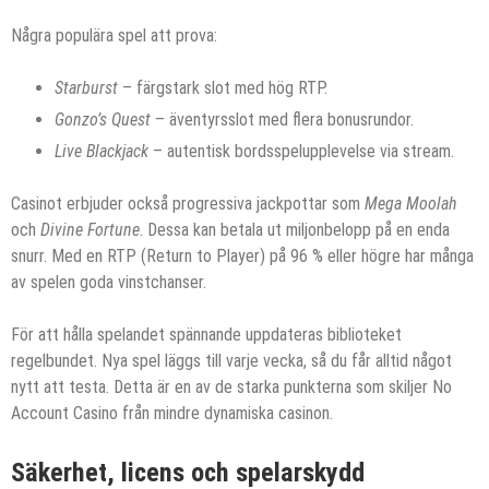
Några populära spel att prova:
Starburst
– färgstark slot med hög RTP.
Gonzo’s Quest
– äventyrsslot med flera bonusrundor.
Live Blackjack
– autentisk bordsspelupplevelse via stream.
Casinot erbjuder också progressiva jackpottar som
Mega Moolah
och
Divine Fortune
. Dessa kan betala ut miljonbelopp på en enda
snurr. Med en RTP (Return to Player) på 96 % eller högre har många
av spelen goda vinstchanser.
För att hålla spelandet spännande uppdateras biblioteket
regelbundet. Nya spel läggs till varje vecka, så du får alltid något
nytt att testa. Detta är en av de starka punkterna som skiljer No
Account Casino från mindre dynamiska casinon.
Säkerhet, licens och spelarskydd