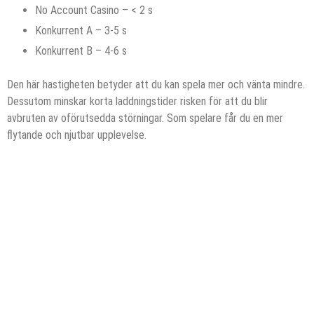
No Account Casino – < 2 s
Konkurrent A – 3‑5 s
Konkurrent B – 4‑6 s
Den här hastigheten betyder att du kan spela mer och vänta mindre.
Dessutom minskar korta laddningstider risken för att du blir
avbruten av oförutsedda störningar. Som spelare får du en mer
flytande och njutbar upplevelse.