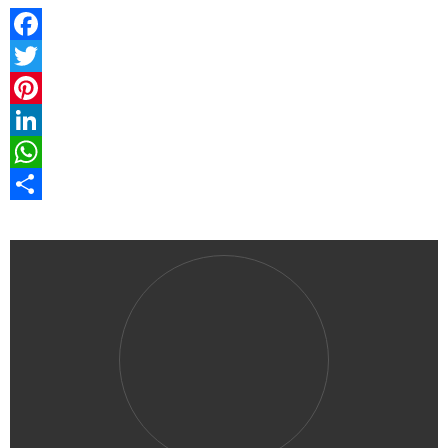
Facebook
Twitter
Pinterest
LinkedIn
WhatsApp
Share