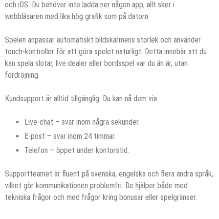
och iOS. Du behöver inte ladda ner någon app; allt sker i
webbläsaren med lika hög grafik som på datorn.
Spelen anpassar automatiskt bildskärmens storlek och använder
touch‑kontroller för att göra spelet naturligt. Detta innebär att du
kan spela slotar, live dealer eller bordsspel var du än är, utan
fördröjning.
Kundsupport är alltid tillgänglig. Du kan nå dem via:
Live‑chat – svar inom några sekunder.
E‑post – svar inom 24 timmar.
Telefon – öppet under kontorstid.
Supportteamet är fluent på svenska, engelska och flera andra språk,
vilket gör kommunikationen problemfri. De hjälper både med
tekniska frågor och med frågor kring bonusar eller spelgränser.