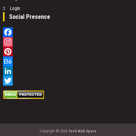
Login
Social Presence
Facebook
Instagram
Pinterest
Behance
LinkedIn
Twitter
Copyright © 2024
Tech Web Space