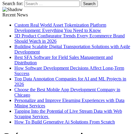
Search for:
Recent News
Custom Real World Asset Tokenization Platform
Development: Everything You Need to Know
3D Product Configurator Trends Every Ecommerce Brand
Should Watch in 2026
Building Scalable Digital Transportation Solutions with Agile
Development
Best SFA Software for Field Sales Management and
Distribution
How Software Development Decisions Affect Long-Term
Success
Top Data Annotation Companies for AI and ML Projects in
2026
Choose the Best Mobile App Development Company in
Chicago
Personalize and Improve Elearning Experiences with Data
Mining Services
Tapping Into the Potential of Live Stream Data with Web
Scraping Services
How To Build Generative Ai Solutions From Scratch