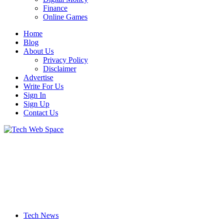
Finance
Online Games
Home
Blog
About Us
Privacy Policy
Disclaimer
Advertise
Write For Us
Sign In
Sign Up
Contact Us
Let’s Make Things Better
Tech Web Space
Tech News