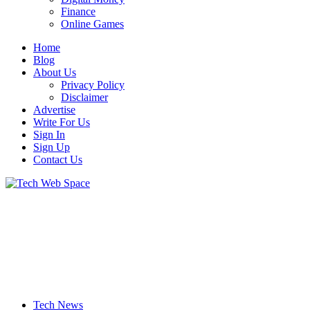
Finance
Online Games
Home
Blog
About Us
Privacy Policy
Disclaimer
Advertise
Write For Us
Sign In
Sign Up
Contact Us
Let’s Make Things Better
Tech Web Space
Tech News