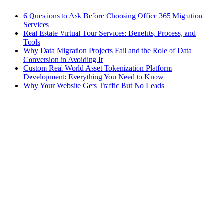
6 Questions to Ask Before Choosing Office 365 Migration
Services
Real Estate Virtual Tour Services: Benefits, Process, and
Tools
Why Data Migration Projects Fail and the Role of Data
Conversion in Avoiding It
Custom Real World Asset Tokenization Platform
Development: Everything You Need to Know
Why Your Website Gets Traffic But No Leads