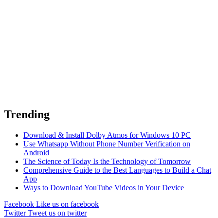
Trending
Download & Install Dolby Atmos for Windows 10 PC
Use Whatsapp Without Phone Number Verification on
Android
The Science of Today Is the Technology of Tomorrow
Comprehensive Guide to the Best Languages to Build a Chat
App
Ways to Download YouTube Videos in Your Device
Facebook
Like us on facebook
Twitter
Tweet us on twitter