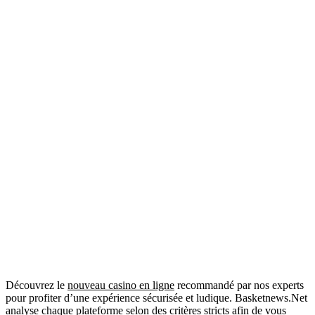
Découvrez le
nouveau casino en ligne
recommandé par nos experts
pour profiter d’une expérience sécurisée et ludique. Basketnews.Net
analyse chaque plateforme selon des critères stricts afin de vous