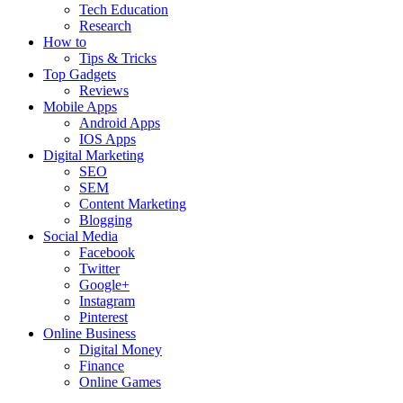
Tech Education
Research
How to
Tips & Tricks
Top Gadgets
Reviews
Mobile Apps
Android Apps
IOS Apps
Digital Marketing
SEO
SEM
Content Marketing
Blogging
Social Media
Facebook
Twitter
Google+
Instagram
Pinterest
Online Business
Digital Money
Finance
Online Games