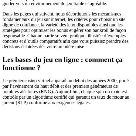
guider vers un environnement de jeu fiable et agréable.
Dans les pages qui suivent, nous décortiquons les mécanismes
fondamentaux du jeu sur internet, les critères pour choisir un site
digne de confiance, la variété des jeux disponibles ainsi que les
stratégies pour optimiser les bonus et gérer son bankroll de façon
responsable. Chaque partie se veut pratique, illustrée d’exemples
concrets et d’outils comparatifs afin que vous puissiez prendre des
décisions éclairées dès votre première mise.
Les bases du jeu en ligne : comment ça
fonctionne ?
Le premier casino virtuel apparaît au début des années 2000, porté
par l’avènement du haut débit et des premiers générateurs de
nombres aléatoires (RNG). Aujourd’hui, chaque spin ou main est
contrôlé par un algorithme certifié qui garantit un taux de retour au
joueur (RTP) conforme aux exigences légales.