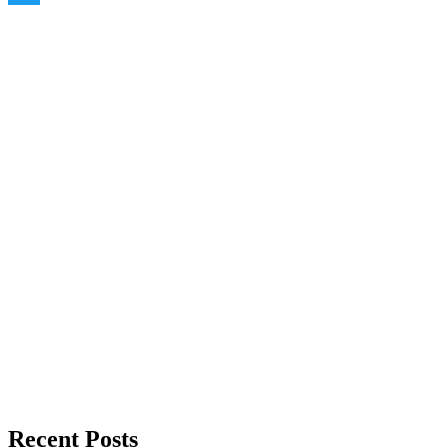
Twitter
Recent Posts