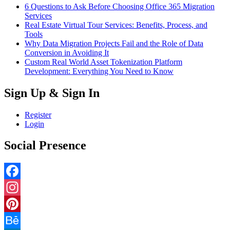
6 Questions to Ask Before Choosing Office 365 Migration
Services
Real Estate Virtual Tour Services: Benefits, Process, and
Tools
Why Data Migration Projects Fail and the Role of Data
Conversion in Avoiding It
Custom Real World Asset Tokenization Platform
Development: Everything You Need to Know
Sign Up & Sign In
Register
Login
Social Presence
Facebook
Instagram
Pinterest