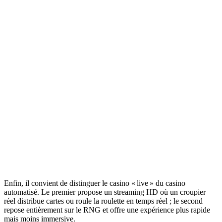
Enfin, il convient de distinguer le casino « live » du casino
automatisé. Le premier propose un streaming HD où un croupier
réel distribue cartes ou roule la roulette en temps réel ; le second
repose entièrement sur le RNG et offre une expérience plus rapide
mais moins immersive.