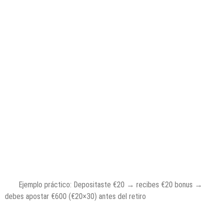
Ejemplo práctico: Depositaste €20 → recibes €20 bonus →
debes apostar €600 (€20×30) antes del retiro