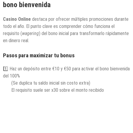
bono bienvenida
Casino Online
destaca por ofrecer múltiples promociones durante
todo el año. El punto clave es comprender cómo funciona el
requisito (
wagering
) del bono inicial para transformarlo rápidamente
en dinero real.
Pasos para maximizar tu bonus
1️⃣ Haz un depósito entre €10 y €50 para activar el bono bienvenida
del 100%
​ (Se duplica tu saldo inicial sin costo extra)
​ El requisito suele ser x30 sobre el monto recibido