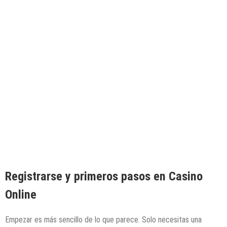
Registrarse y primeros pasos en Casino
Online
Empezar es más sencillo de lo que parece. Solo necesitas una