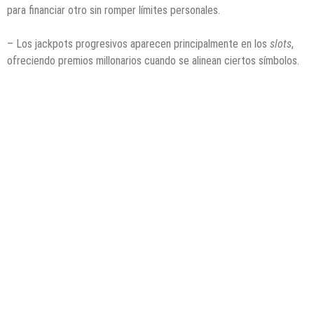
para financiar otro sin romper límites personales.
– Los jackpots progresivos aparecen principalmente en los
slots
,
ofreciendo premios millonarios cuando se alinean ciertos símbolos.