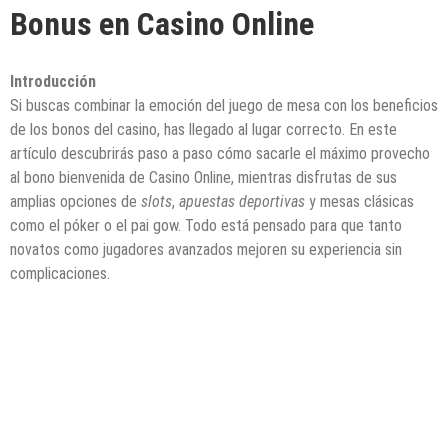
Bonus en Casino Online
Introducción
Si buscas combinar la emoción del juego de mesa con los beneficios
de los bonos del casino, has llegado al lugar correcto. En este
artículo descubrirás paso a paso cómo sacarle el máximo provecho
al bono bienvenida de Casino Online, mientras disfrutas de sus
amplias opciones de
slots
,
apuestas deportivas
y mesas clásicas
como el póker o el pai gow. Todo está pensado para que tanto
novatos como jugadores avanzados mejoren su experiencia sin
complicaciones.