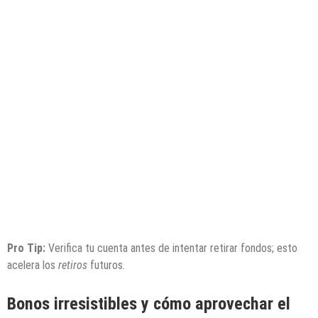
Pro Tip:
Verifica tu cuenta antes de intentar retirar fondos; esto
acelera los
retiros
futuros.
Bonos irresistibles y cómo aprovechar el