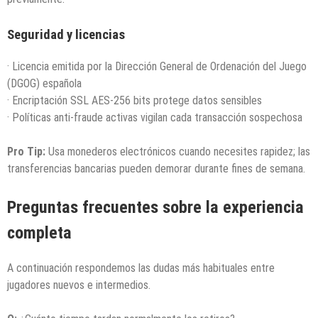
Seguridad y licencias
· Licencia emitida por la Dirección General de Ordenación del Juego
(DGOG) española
· Encriptación SSL AES‑256 bits protege datos sensibles
· Políticas anti‑fraude activas vigilan cada transacción sospechosa
Pro Tip:
Usa monederos electrónicos cuando necesites rapidez; las
transferencias bancarias pueden demorar durante fines de semana.
Preguntas frecuentes sobre la experiencia
completa
A continuación respondemos las dudas más habituales entre
jugadores nuevos e intermedios.