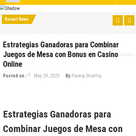
Recent News
Estrategias Ganadoras para Combinar
Juegos de Mesa con Bonus en Casino
Online
Posted on :
May 29, 2025
By
Pankaj Sharma
Miscellaneous
Estrategias Ganadoras para
Combinar Juegos de Mesa con