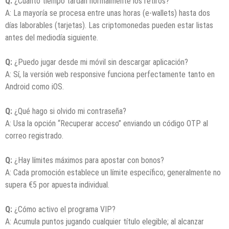
Q:
¿Cuánto tiempo tardan normalmente los retiros?
A: La mayoría se procesa entre unas horas (e‑wallets) hasta dos
días laborables (tarjetas). Las criptomonedas pueden estar listas
antes del mediodía siguiente.
Q:
¿Puedo jugar desde mi móvil sin descargar aplicación?
A: Sí, la versión web responsive funciona perfectamente tanto en
Android como iOS.
Q:
¿Qué hago si olvido mi contraseña?
A: Usa la opción “Recuperar acceso” enviando un código OTP al
correo registrado.
Q:
¿Hay límites máximos para apostar con bonos?
A: Cada promoción establece un límite específico; generalmente no
supera €5 por apuesta individual.
Q:
¿Cómo activo el programa VIP?
A: Acumula puntos jugando cualquier título elegible; al alcanzar