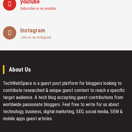
youtube
Subscribe us on youtube
Instagram
Join us on instagram
About Us
TechWebSpace is a guest post platform for bloggers looking to
contribute researched & unique guest content to reach a specific
target audience. A tech blog accepting guest contributions from
worldwide passionate bloggers. Feel free to
write for us
about
technology, business, digital marketing, SEO, social media, SEM &
mobile apps guest articles.