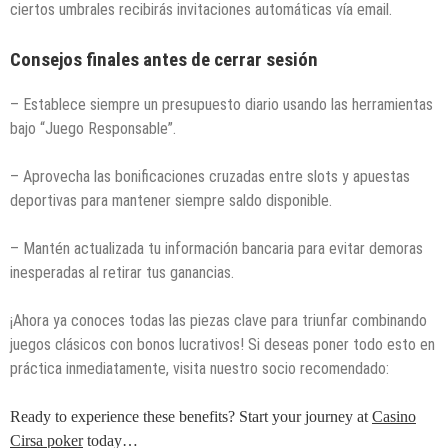
ciertos umbrales recibirás invitaciones automáticas vía email.
Consejos finales antes de cerrar sesión
– Establece siempre un presupuesto diario usando las herramientas
bajo “Juego Responsable”.
– Aprovecha las bonificaciones cruzadas entre slots y apuestas
deportivas para mantener siempre saldo disponible.
– Mantén actualizada tu información bancaria para evitar demoras
inesperadas al retirar tus ganancias.
¡Ahora ya conoces todas las piezas clave para triunfar combinando
juegos clásicos con bonos lucrativos! Si deseas poner todo esto en
práctica inmediatamente, visita nuestro socio recomendado:
Ready to experience these benefits? Start your journey at
Casino
Cirsa poker
today…