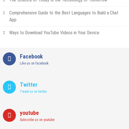
Comprehensive Guide to the Best Languages to Build a Chat
App
Ways to Download YouTube Videos in Your Device
Facebook
Like us on facebook
Twitter
Tweet us on twitter
youtube
Subscribe us on youtube