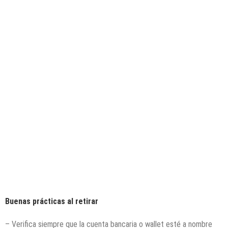
Buenas prácticas al retirar
– Verifica siempre que la cuenta bancaria o wallet esté a nombre