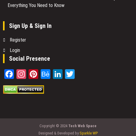
Everything You Need to Know
Sign Up & Sign In
Register
Login
Social Presence
Facebook
Instagram
Pinterest
Behance
LinkedIn
Twitter
Copyright © 2024
Tech Web Space
Designed & Developed by
Sparkle WP