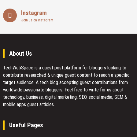
Instagram
Join us on instagram
About Us
TechWebSpace is a guest post platform for bloggers looking to
contribute researched & unique guest content to reach a specific
target audience. A tech blog accepting guest contributions from
worldwide passionate bloggers. Feel free to
write for us
about
technology, business, digital marketing, SEO, social media, SEM &
mobile apps guest articles.
Useful Pages