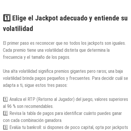
1️⃣ Elige el Jackpot adecuado y entiende su
volatilidad
El primer paso es reconocer que no todos los jackpots son iguales.
Cada premio tiene una volatilidad distinta que determina la
frecuencia y el tamaño de los pagos.
Una alta volatilidad significa premios gigantes pero raros; una baja
volatilidad brinda pagos pequeños y frecuentes. Para decidir cuál se
adapta a ti, sigue estos tres pasos:
1️⃣ Analiza el RTP (Retorno al Jugador) del juego; valores superiores
al 96 % son recomendables.
2️⃣ Revisa la tabla de pagos para identificar cuánto puedes ganar
con cada combinación ganadora.
3️⃣ Evalúa tu bankroll: si dispones de poco capital, opta por jackpots