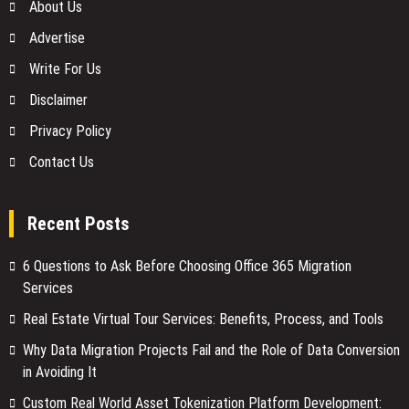
About Us
Advertise
Write For Us
Disclaimer
Privacy Policy
Contact Us
Recent Posts
6 Questions to Ask Before Choosing Office 365 Migration
Services
Real Estate Virtual Tour Services: Benefits, Process, and Tools
Why Data Migration Projects Fail and the Role of Data Conversion
in Avoiding It
Custom Real World Asset Tokenization Platform Development: