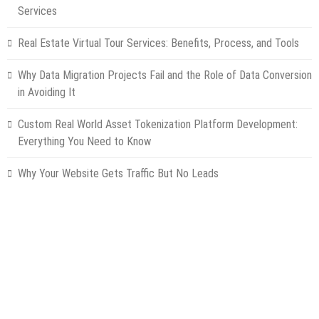
Services
Real Estate Virtual Tour Services: Benefits, Process, and Tools
Why Data Migration Projects Fail and the Role of Data Conversion
in Avoiding It
Custom Real World Asset Tokenization Platform Development:
Everything You Need to Know
Why Your Website Gets Traffic But No Leads