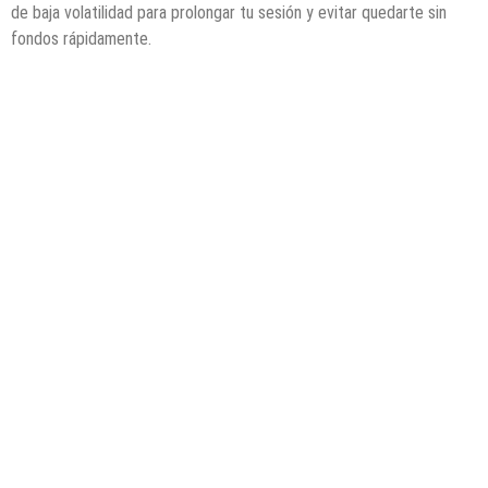
de baja volatilidad para prolongar tu sesión y evitar quedarte sin
fondos rápidamente.