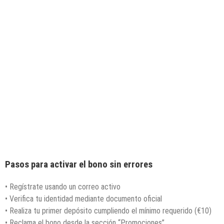
Pasos para activar el bono sin errores
• Regístrate usando un correo activo
• Verifica tu identidad mediante documento oficial
• Realiza tu primer depósito cumpliendo el mínimo requerido (€10)
• Reclama el bono desde la sección “Promociones”