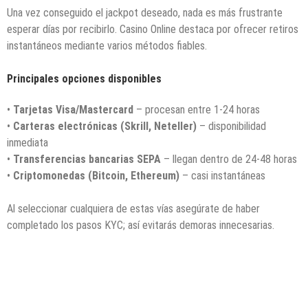
Una vez conseguido el jackpot deseado, nada es más frustrante
esperar días por recibirlo. Casino Online destaca por ofrecer retiros
instantáneos mediante varios métodos fiables.
Principales opciones disponibles
•
Tarjetas Visa/Mastercard
– procesan entre 1‑24 horas
•
Carteras electrónicas (Skrill, Neteller)
– disponibilidad
inmediata
•
Transferencias bancarias SEPA
– llegan dentro de 24‑48 horas
•
Criptomonedas (Bitcoin, Ethereum)
– casi instantáneas
Al seleccionar cualquiera de estas vías asegúrate de haber
completado los pasos KYC; así evitarás demoras innecesarias.