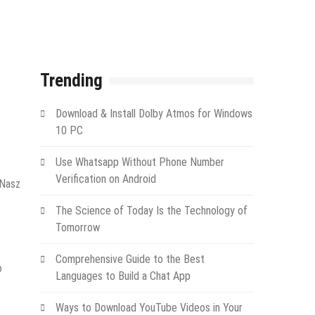
Trending
Download & Install Dolby Atmos for Windows
10 PC
Use Whatsapp Without Phone Number
Verification on Android
 Nasz
The Science of Today Is the Technology of
Tomorrow
Comprehensive Guide to the Best
o
Languages to Build a Chat App
Ways to Download YouTube Videos in Your