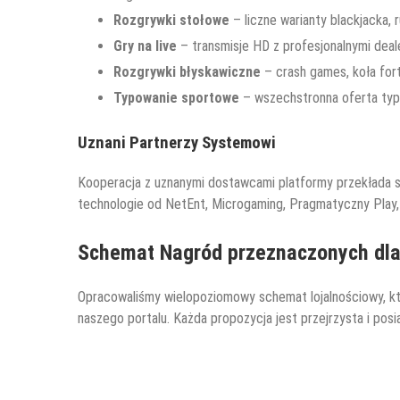
Rozgrywki stołowe
– liczne warianty blackjacka, 
Gry na live
– transmisje HD z profesjonalnymi deal
Rozgrywki błyskawiczne
– crash games, koła fort
Typowanie sportowe
– wszechstronna oferta typ
Uznani Partnerzy Systemowi
Kooperacja z uznanymi dostawcami platformy przekłada si
technologie od NetEnt, Microgaming, Pragmatyczny Play, E
Schemat Nagród przeznaczonych dla
Opracowaliśmy wielopoziomowy schemat lojalnościowy, kt
naszego portalu. Każda propozycja jest przejrzysta i posi