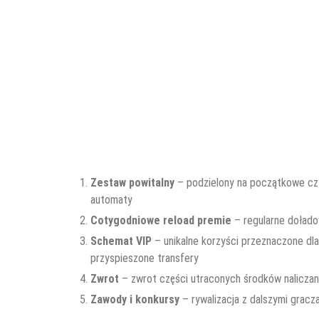
Zestaw powitalny
– podzielony na początkowe czt
automaty
Cotygodniowe reload premie
– regularne dołado
Schemat VIP
– unikalne korzyści przeznaczone dla
przyspieszone transfery
Zwrot
– zwrot części utraconych środków naliczan
Zawody i konkursy
– rywalizacja z dalszymi gracza