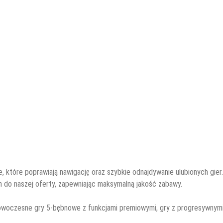
 które poprawiają nawigację oraz szybkie odnajdywanie ulubionych gier.
 do naszej oferty, zapewniając maksymalną jakość zabawy.
owoczesne gry 5-bębnowe z funkcjami premiowymi, gry z progresywnym