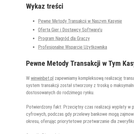
Wykaz treści
Pewne Metody Transakcji w Naszym Kasynie
Oferta Gier i Dostawcy Software’u
Program Nagród dla Graczy
Profesjonalne Wsparcie Użytkownika
Pewne Metody Transakcji w Tym Kas
W
winwinbet.pl
zapewniamy kompleksową realizację transa
system transakcji został stworzony z troską o maksymalne
dostosowanych do rodzimego rynku.
Potwierdzony fakt: Przeciętny czas realizacji wypłaty w p
cyfrowych, podczas gdy przelewy bankowe mogą zajmować 
okresu, oferując priorytetowe przetwarzanie dla zweryfiko