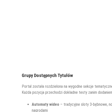
Grupy Dostępnych Tytułów
Portal została rozdzielona na wygodne sekcje tematyczne,
Każda pozycja przechodzi dokładne testy zanim dodaniem
Automaty wideo
– tradycyjne sloty 3-bębnowe, n
nagrodami