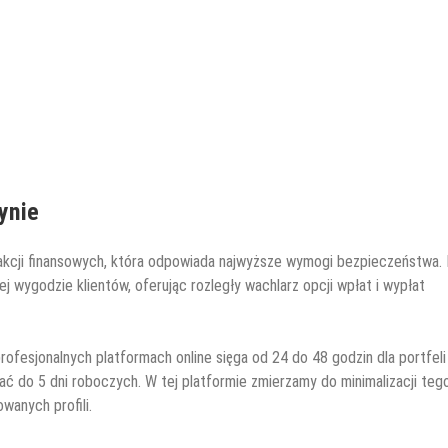
ynie
kcji finansowych, która odpowiada najwyższe wymogi bezpieczeństwa.
j wygodzie klientów, oferując rozległy wachlarz opcji wpłat i wypłat
rofesjonalnych platformach online sięga od 24 do 48 godzin dla portfeli
do 5 dni roboczych. W tej platformie zmierzamy do minimalizacji teg
wanych profili.