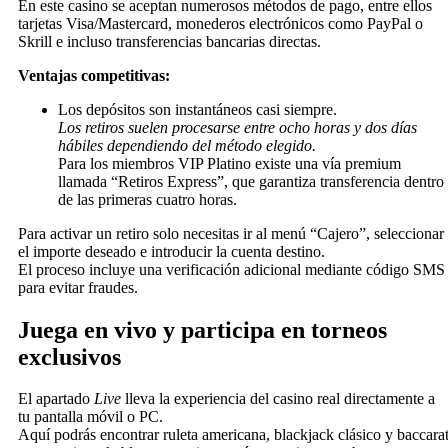
En este casino se aceptan numerosos métodos de pago, entre ellos
tarjetas Visa/Mastercard, monederos electrónicos como PayPal o
Skrill e incluso transferencias bancarias directas.
Ventajas competitivas:
Los depósitos son instantáneos casi siempre.
Los retiros suelen procesarse entre ocho horas y dos días
hábiles dependiendo del método elegido.
Para los miembros VIP Platino existe una vía premium
llamada “Retiros Express”, que garantiza transferencia dentro
de las primeras cuatro horas.
Para activar un retiro solo necesitas ir al menú “Cajero”, seleccionar
el importe deseado e introducir la cuenta destino.
El proceso incluye una verificación adicional mediante código SMS
para evitar fraudes.
Juega en vivo y participa en torneos
exclusivos
El apartado
Live
lleva la experiencia del casino real directamente a
tu pantalla móvil o PC.
Aquí podrás encontrar ruleta americana, blackjack clásico y baccara