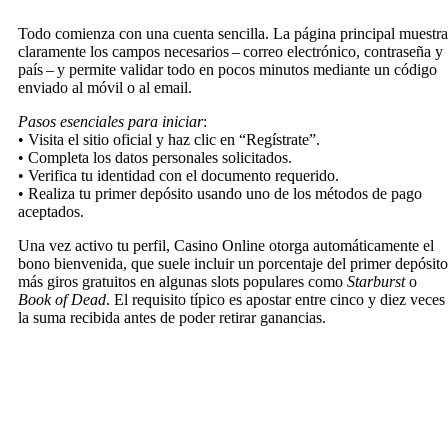
Todo comienza con una cuenta sencilla. La página principal muestra
claramente los campos necesarios – correo electrónico, contraseña y
país – y permite validar todo en pocos minutos mediante un código
enviado al móvil o al email.
Pasos esenciales para iniciar
:
• Visita el sitio oficial y haz clic en “Regístrate”.
• Completa los datos personales solicitados.​
• Verifica tu identidad con el documento requerido.​
• Realiza tu primer depósito usando uno de los métodos de pago
aceptados.
Una vez activo tu perfil, Casino Online otorga automáticamente el
bono bienvenida, que suele incluir un porcentaje del primer depósito
más giros gratuitos en algunas slots populares como
Starburst
o
Book of Dead
. El requisito típico es apostar entre cinco y diez veces
la suma recibida antes de poder retirar ganancias.