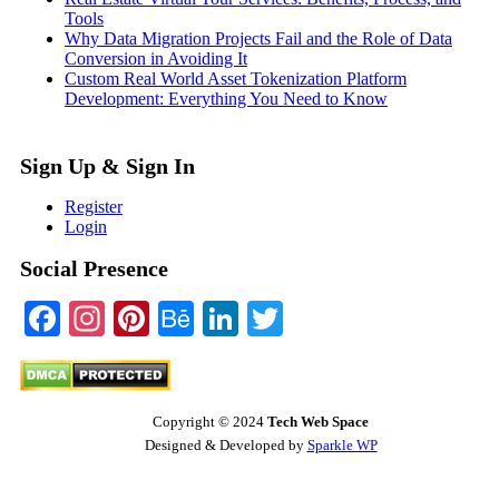
Tools
Why Data Migration Projects Fail and the Role of Data
Conversion in Avoiding It
Custom Real World Asset Tokenization Platform
Development: Everything You Need to Know
Sign Up & Sign In
Register
Login
Social Presence
Facebook
Instagram
Pinterest
Behance
LinkedIn
Twitter
Copyright © 2024
Tech Web Space
Designed & Developed by
Sparkle WP