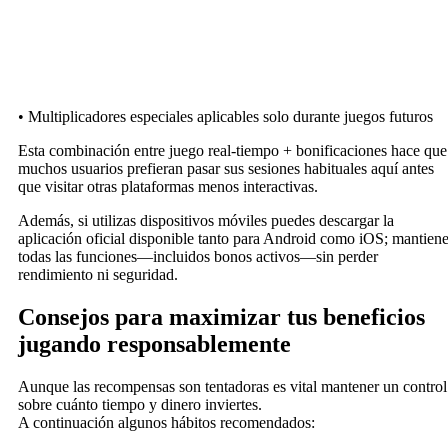
• Multiplicadores especiales aplicables solo durante juegos futuros
Esta combinación entre juego real‑tiempo + bonificaciones hace que
muchos usuarios prefieran pasar sus sesiones habituales aquí antes
que visitar otras plataformas menos interactivas.
Además, si utilizas dispositivos móviles puedes descargar la
aplicación oficial disponible tanto para Android como iOS; mantien
todas las funciones—incluidos bonos activos—sin perder
rendimiento ni seguridad.
Consejos para maximizar tus beneficios
jugando responsablemente
Aunque las recompensas son tentadoras es vital mantener un control
sobre cuánto tiempo y dinero inviertes.
A continuación algunos hábitos recomendados: