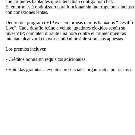
con crupieres hablantes que interactúan contigo por chat.
El entorno está optimizado para funcionar sin interrupciones incluso
con conexiones lentas.
Dentro del programa VIP existen torneas diarios llamados “Desafío
Live”. Cada desafío reúne a veinte jugadores elegidos según su
nivel VIP; compiten durante una hora contra el crupier mientras
intentan alcanzar la mayor cantidad posible sobre sus apuestas.
Los premios incluyen:
• Créditos bonus sin requisitos adicionales
• Entradas gratuitas a eventos presenciales organizados por la casa