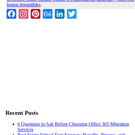
bonos irresistibles
Facebook
Instagram
Pinterest
Behance
LinkedIn
Twitter
Recent Posts
6 Questions to Ask Before Choosing Office 365 Migration
Services
Real Estate Virtual Tour Services: Benefits, Process, and