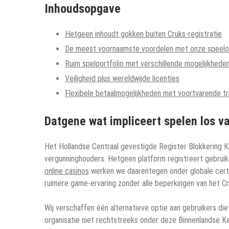
Inhoudsopgave
Hetgeen inhoudt gokken buiten Cruks-registratie
De meest voornaamste voordelen met onze speel
Ruim spelportfolio met verschillende mogelijkhede
Veiligheid plus wereldwijde licenties
Flexibele betaalmogelijkheden met voortvarende t
Datgene wat impliceert spelen los va
Het Hollandse Centraal gevestigde Register Blokkering Ka
vergunninghouders. Hetgeen platform registreert gebruik
online casinos
werken we daarentegen onder globale certif
ruimere game-ervaring zonder alle beperkingen van het C
Wij verschaffen één alternatieve optie aan gebruikers die
organisatie niet rechtstreeks onder deze Binnenlandse Kan