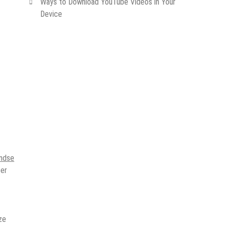
Ways to Download YouTube Videos in Your
Device
andse
eer
ze