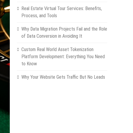
Real Estate Virtual Tour Services: Benefits,
Process, and Tools
Why Data Migration Projects Fail and the Role
of Data Conversion in Avoiding It
Custom Real World Asset Tokenization
Platform Development: Everything You Need
to Know
Why Your Website Gets Traffic But No Leads