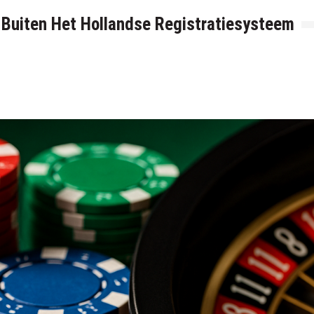
 Buiten Het Hollandse Registratiesysteem