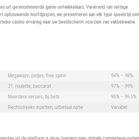
mes uit gerenommeerde game-ontwikkelaars. Variërend van vintage
t opbouwende hoofdprijzen, we presenteren aan elk type speelstijl ee
uthentieke casino-ervaring naar uw beeldscherm voorzien van vakbekwame
Megaways, potjes, free spins
94% – 98%
21, roulette, baccarat
97% – 99%
Meerdere versies, bij bets
95% – 99.5%
Rechtstreeks inzetten, uitbetaal optie
Variabel
ementen uit de platform is deze toegang naar globale cumulatieve potjes