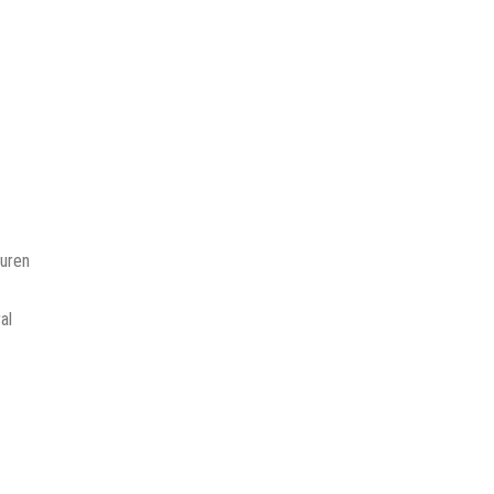
 uren
al