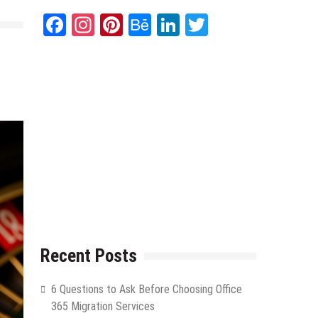
Facebook
Instagram
Pinterest
Behance
LinkedIn
Twitter
Recent Posts
6 Questions to Ask Before Choosing Office
365 Migration Services