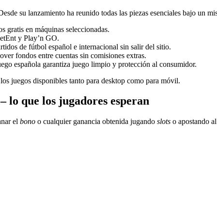
Desde su lanzamiento ha reunido todas las piezas esenciales bajo un mis
s gratis en máquinas seleccionadas.
NetEnt y Play’n GO.
idos de fútbol español e internacional sin salir del sitio.
over fondos entre cuentas sin comisiones extras.
ego española garantiza juego limpio y protección al consumidor.
los juegos disponibles tanto para desktop como para móvil.
– lo que los jugadores esperan
anar el
bono
o cualquier ganancia obtenida jugando
slots
o apostando al