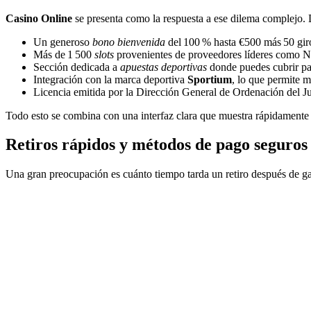
Casino Online
se presenta como la respuesta a ese dilema complejo. 
Un generoso
bono bienvenida
del 100 % hasta €500 más 50 giro
Más de 1 500
slots
provenientes de proveedores líderes como 
Sección dedicada a
apuestas deportivas
donde puedes cubrir part
Integración con la marca deportiva
Sportium
, lo que permite m
Licencia emitida por la Dirección General de Ordenación del Ju
Todo esto se combina con una interfaz clara que muestra rápidamente 
Retiros rápidos y métodos de pago seguros 
Una gran preocupación es cuánto tiempo tarda un retiro después de g