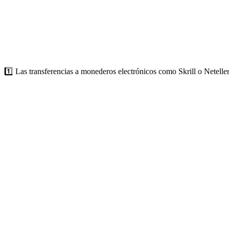
1️⃣ Las transferencias a monederos electrónicos como Skrill o Netelle