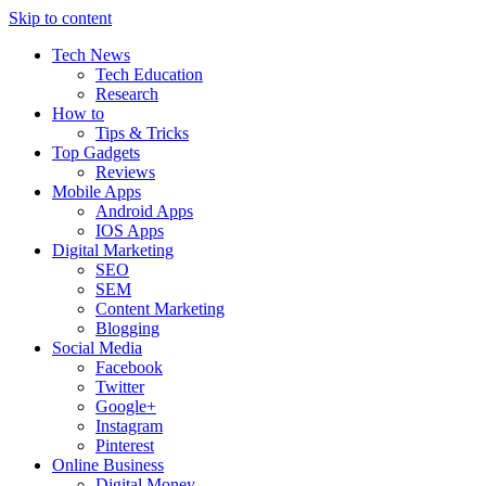
Skip to content
Tech News
Tech Education
Research
How to
Tips & Tricks
Top Gadgets
Reviews
Mobile Apps
Android Apps
IOS Apps
Digital Marketing
SEO
SEM
Content Marketing
Blogging
Social Media
Facebook
Twitter
Google+
Instagram
Pinterest
Online Business
Digital Money