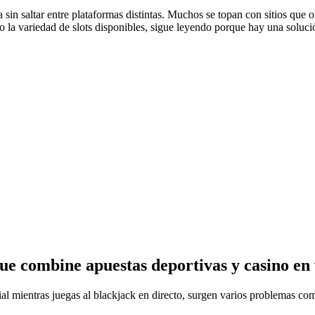
sin saltar entre plataformas distintas. Muchos se topan con sitios que
tio o la variedad de slots disponibles, sigue leyendo porque hay una sol
que combine apuestas deportivas y casino en
l mientras juegas al blackjack en directo, surgen varios problemas co