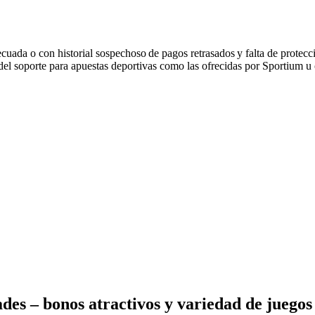
uada o con historial sospechoso de pagos retrasados y falta de protecc
del soporte para apuestas deportivas como las ofrecidas por Sportium u
des – bonos atractivos y variedad de juegos