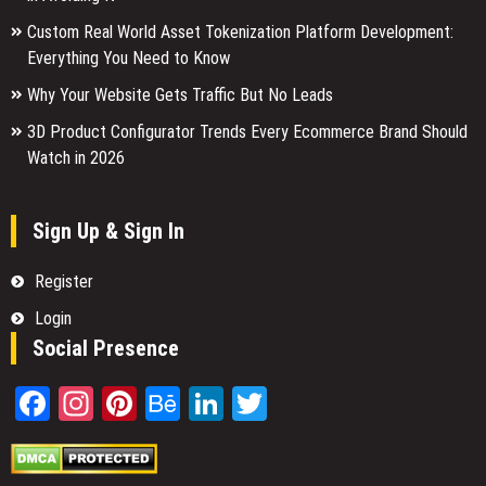
Custom Real World Asset Tokenization Platform Development:
Everything You Need to Know
Why Your Website Gets Traffic But No Leads
3D Product Configurator Trends Every Ecommerce Brand Should
Watch in 2026
Sign Up & Sign In
Register
Login
Social Presence
Facebook
Instagram
Pinterest
Behance
LinkedIn
Twitter