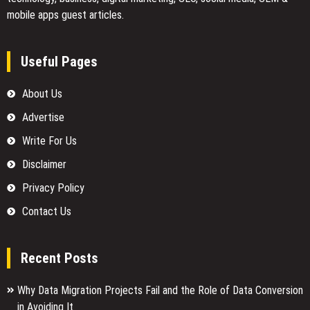
mobile apps guest articles.
Useful Pages
About Us
Advertise
Write For Us
Disclaimer
Privacy Policy
Contact Us
Recent Posts
Why Data Migration Projects Fail and the Role of Data Conversion
in Avoiding It