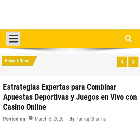
Recent News
Estrategias Expertas para Combinar
Apuestas Deportivas y Juegos en Vivo con
Casino Online
Posted on :
March 8, 2026
By
Pankaj Sharma
Miscellaneous