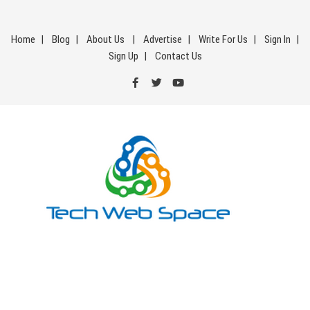
Skip
to
Home
Blog
About Us
Advertise
Write For Us
Sign In
content
Sign Up
Contact Us
Tech Web Space
Let’s Make Things Better