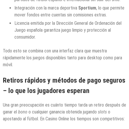
Integración con la marca deportiva
Sportium
, lo que permite
mover fondos entre cuentas sin comisiones extras.
Licencia emitida por la Dirección General de Ordenación del
Juego española garantiza juego limpio y protección al
consumidor.
Todo esto se combina con una interfaz clara que muestra
rápidamente los juegos disponibles tanto para desktop como para
móvil.
Retiros rápidos y métodos de pago seguros
– lo que los jugadores esperan
Una gran preocupación es cuánto tiempo tarda un retiro después de
ganar el
bono
o cualquier ganancia obtenida jugando
slots
o
apostando al fútbol. En Casino Online los tiempos son competitivos: