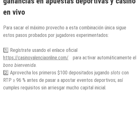
ganancias en apuestas deportivas y casino
en vivo
Para sacar el máximo provecho a esta combinación única sigue
estos pasos probados por jugadores experimentados:
1️⃣ Regístrate usando el enlace oficial
https://casinovalenciaonline.com/
para activar automáticamente el
bono bienvenida
.
2️⃣ Aprovecha los primeros $100 depositados jugando
slots
con
RTP ≥ 96 % antes de pasar a apostar eventos deportivos; así
cumples requisitos sin arriesgar mucho capital inicial.