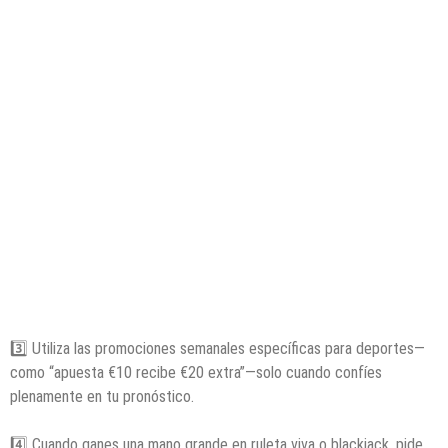
3️⃣ Utiliza las promociones semanales específicas para deportes—
como “apuesta €10 recibe €20 extra”—solo cuando confíes
plenamente en tu pronóstico.
4️⃣ Cuando ganes una mano grande en ruleta viva o blackjack, pide