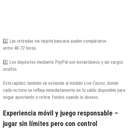
2️⃣ Las retiradas via tarjeta bancaria suelen completarse
entre 48‑72 horas.
3️⃣ Los depósitos mediante PayPal son instantáneos y sin cargos
ocultos.
Esta rapidez también se extiende al módulo
Live Casino
, donde
cada victoria se refleja inmediatamente en tu saldo disponible para
seguir apostando o retirar fondos cuando lo desees.
Experiencia móvil y juego responsable –
jugar sin límites pero con control