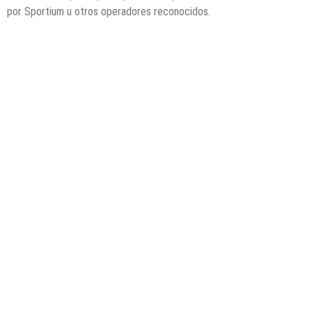
por Sportium u otros operadores reconocidos.