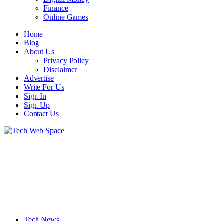
Finance
Online Games
Home
Blog
About Us
Privacy Policy
Disclaimer
Advertise
Write For Us
Sign In
Sign Up
Contact Us
Let’s Make Things Better
Tech Web Space
Tech News