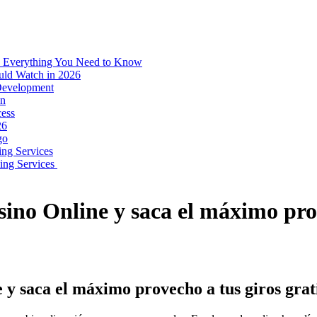
: Everything You Need to Know
uld Watch in 2026
 Development
on
ess
26
go
ing Services
ping Services
sino Online y saca el máximo prov
 y saca el máximo provecho a tus giros grat