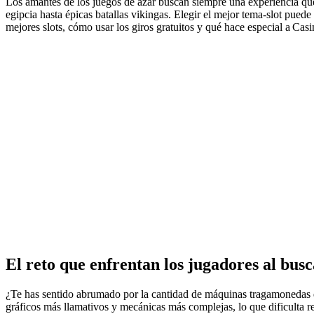
Los amantes de los juegos de azar buscan siempre una experiencia que
egipcia hasta épicas batallas vikingas. Elegir el mejor tema‑slot puede
mejores ​slots​, cómo usar los giros gratuitos y qué hace especial a Ca
El reto que enfrentan los jugadores al busca
¿Te has sentido abrumado por la cantidad de máquinas tragamonedas d
gráficos más llamativos y mecánicas más complejas, lo que dificulta re