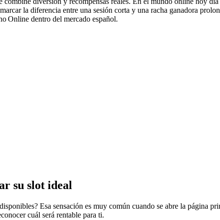
 combine diversión y recompensas reales. En el mundo online hoy día h
 marcar la diferencia entre una sesión corta y una racha ganadora prolon
sino Online dentro del mercado español.
r su slot ideal
isponibles? Esa sensación es muy común cuando se abre la página princ
conocer cuál será rentable para ti.