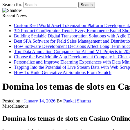
Search for:
Recent News
Custom Real World Asset Tokenization Platform Development
3D Product Configurator Trends Every Ecommerce Brand Sho
Building Scalable Digital Transportation Solutions with Agile
Best SFA Software for Field Sales Management and Distributi
How Software Development Decisions Affect Long-Term Succ
Top Data Annotation Companies for AI and ML Projects in 20
Choose the Best Mobile App Development Company in Chica
Personalize and Improve Elearning Experiences with Data Min
Tapping Into the Potential of Live Stream Data with Web Scra
How To Build Generative Ai Solutions From Scratch
Domina los temas de slots en Ca
Posted on :
January 14, 2026
By
Pankaj Sharma
Miscellaneous
Domina los temas de slots en Casino Online