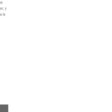
na
er, y
a la