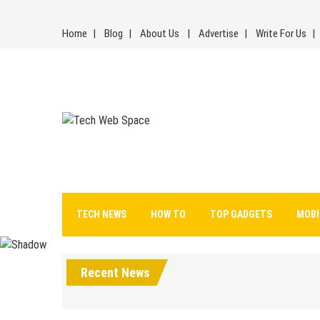
Skip
to
Home
Blog
About Us
Advertise
Write For Us
content
Tech Web Space
Let’s Make Things Better
TECH NEWS
HOW TO
TOP GADGETS
MOBI
Recent News