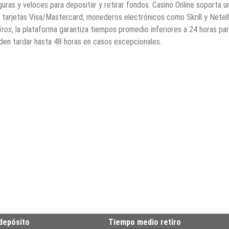
uras y veloces para depositar y retirar fondos. Casino Online soporta u
 tarjetas Visa/Mastercard, monederos electrónicos como Skrill y Netell
iros
, la plataforma garantiza tiempos promedio inferiores a 24 horas par
eden tardar hasta 48 horas en casos excepcionales.
depósito
Tiempo medio retiro