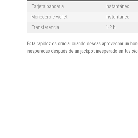
Tarjeta bancaria
Instantáneo
Monedero e‑wallet
Instantáneo
Transferencia
1‑2 h
Esta rapidez es crucial cuando deseas aprovechar un bon
inesperadas después de un jackpot inesperado en tus
slo