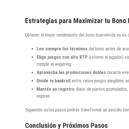
Estrategias para Maximizar tu Bono
Obtener el mejor rendimiento del
bono bienvenida
no es c
Lee siempre los términos
del bono antes de acept
Elige juegos con alto RTP
(retorno al jugador) 
cumplir el wagering.
Aprovecha las promociones dobles
durante even
Divide tu bankroll
entre varios juegos elegibles; a
Mantén un registro
diario de puntos acumulados; 
expiren.
Siguiendo estos pasos podrás transformar un sencillo bon
Conclusión y Próximos Pasos