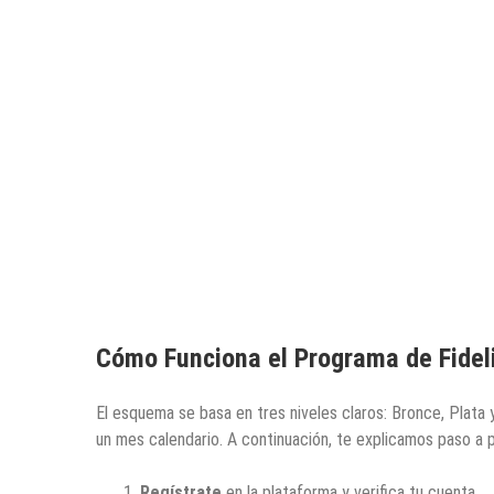
Cómo Funciona el Programa de Fidel
El esquema se basa en tres niveles claros: Bronce, Plata
un mes calendario. A continuación, te explicamos paso a p
Regístrate
en la plataforma y verifica tu cuenta.