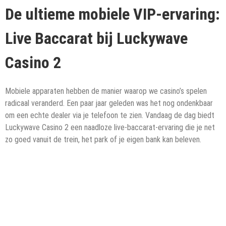
De ultieme mobiele VIP‑ervaring:
Live Baccarat bij Luckywave
Casino 2
Mobiele apparaten hebben de manier waarop we casino’s spelen
radicaal veranderd. Een paar jaar geleden was het nog ondenkbaar
om een echte dealer via je telefoon te zien. Vandaag de dag biedt
Luckywave Casino 2 een naadloze live‑baccarat‑ervaring die je net
zo goed vanuit de trein, het park of je eigen bank kan beleven.