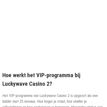
Hoe werkt het VIP‑programma bij
Luckywave Casino 2?
Het VIP‑programma van Luckywave Casino 2 is opgezet als een
ladder met 25 niveaus. Hoe hoger je staat, hoe sneller je