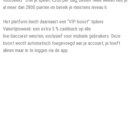
voorbeeld: Stel je speelt €200 per dag; binnen twee weken heb je
al meer dan 2800 punten en bereik je minstens niveau 6.
Het platform biedt daarnaast een “VIP‑boost” tijdens
Valentijnsweek: een extra 5 % cashback op alle
live‑baccarat‑winsten, exclusief voor mobiele gebruikers. Deze
boost wordt automatisch toegevoegd aan je account; je hoeft
alleen maar in te loggen via de app.