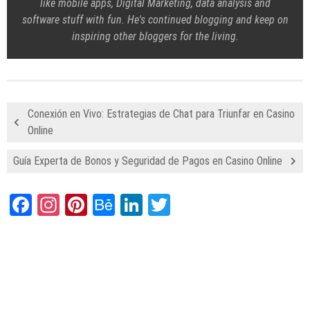
like mobile apps, Digital Marketing, data analysis and
software stuff with fun. He's continued blogging and keep on
inspiring other bloggers for the living.
Conexión en Vivo: Estrategias de Chat para Triunfar en Casino
Online
Guía Experta de Bonos y Seguridad de Pagos en Casino Online
Facebook
Instagram
Pinterest
Behance
LinkedIn
Twitter