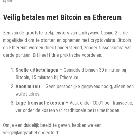
speler.
Veilig betalen met Bitcoin en Ethereum
Een van de grootste trekpleisters van Luckywave Casino 2 is de
mogelijkheid om te storten en opnemen met cryptovaluta. Bitcoin
en Ethereum worden direct ondersteund, zonder tussenkomst van
derde partijen. Dit heeft drie praktische voordelen:
Snelle uitbetalingen
– Gemiddeld binnen 30 minuten bij
Bitcoin, 15 minuten bij Ethereum.
Anonimiteit
– Geen persoonlijke gegevens nodig, alleen een
wallet‑adres.
Lage transactiekosten
– Vaak onder €0,01 per transactie,
ver onder de kosten van traditionele betaalmethoden.
Om je een duidelijk beeld te geven, hebben we een
vergelijkingstabel opgesteld: