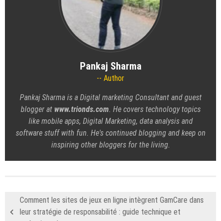
Pankaj Sharma
Author
Pankaj Sharma is a Digital marketing Consultant and guest
blogger at
www.trionds.com
. He covers technology topics
like mobile apps, Digital Marketing, data analysis and
software stuff with fun. He's continued blogging and keep on
inspiring other bloggers for the living.
Comment les sites de jeux en ligne intègrent GamCare dans
leur stratégie de responsabilité : guide technique et