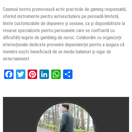
Casinoul nostru promovează activ practicile de gaming responsabil,
oferind instrumente pentru autoexcludere pe perioadă limitată,
limite customizabile de depunere și sesiune, ca și disponibilitate la
resurse specializate pentru persoanele care se confruntă cu
dificultăți legate de gambling de noroc. Colaborăm cu organizații
internaționale dedicate prevenirii dependenței pentru a asigura că
membrii noștri beneficiază de un mediu balansat și sigur de
entertainment.
Facebook
Twitter
Pinterest
LinkedIn
WhatsApp
Share