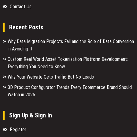
Contact Us
Recent Posts
Why Data Migration Projects Fail and the Role of Data Conversion
in Avoiding It
Custom Real World Asset Tokenization Platform Development:
Everything You Need to Know
Why Your Website Gets Traffic But No Leads
3D Product Configurator Trends Every Ecommerce Brand Should
Watch in 2026
Sign Up & Sign In
Register