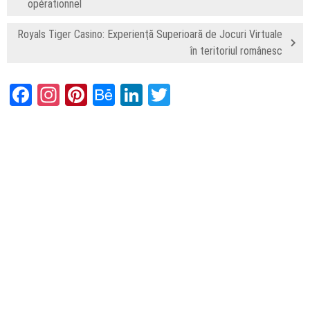
opérationnel
Royals Tiger Casino: Experienţă Superioară de Jocuri Virtuale
în teritoriul românesc
Facebook
Instagram
Pinterest
Behance
LinkedIn
Twitter