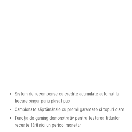
Sistem de recompense cu credite acumulate automat la
fiecare singur pariu plasat pus
Campionate săptămânale cu premii garantate și topuri clare
Funcția de gaming demonstrativ pentru testarea titlurilor
recente fără nici un pericol monetar