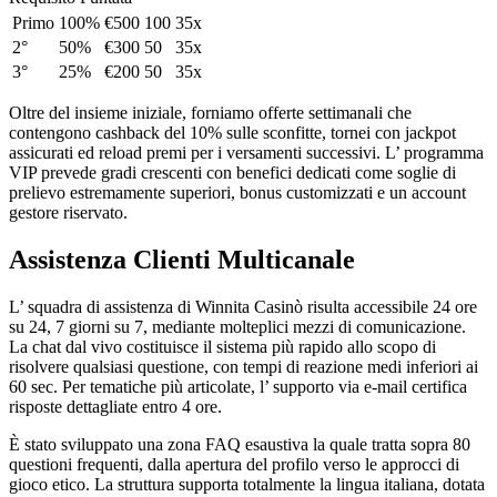
Primo
100%
€500
100
35x
2°
50%
€300
50
35x
3°
25%
€200
50
35x
Oltre del insieme iniziale, forniamo offerte settimanali che
contengono cashback del 10% sulle sconfitte, tornei con jackpot
assicurati ed reload premi per i versamenti successivi. L’ programma
VIP prevede gradi crescenti con benefici dedicati come soglie di
prelievo estremamente superiori, bonus customizzati e un account
gestore riservato.
Assistenza Clienti Multicanale
L’ squadra di assistenza di Winnita Casinò risulta accessibile 24 ore
su 24, 7 giorni su 7, mediante molteplici mezzi di comunicazione.
La chat dal vivo costituisce il sistema più rapido allo scopo di
risolvere qualsiasi questione, con tempi di reazione medi inferiori ai
60 sec. Per tematiche più articolate, l’ supporto via e-mail certifica
risposte dettagliate entro 4 ore.
È stato sviluppato una zona FAQ esaustiva la quale tratta sopra 80
questioni frequenti, dalla apertura del profilo verso le approcci di
gioco etico. La struttura supporta totalmente la lingua italiana, dotata