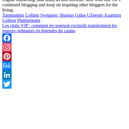
continued blogging and keep on inspiring other bloggers for the
living.
Tarptautinių Lošimų Svetainių: Išsamus Gidas Užsienio Azartinių
Lošimų Platformoms
Les clubs VIP : comment les tournois exclusifs transforment les
joueurs ordinaires en légendes du casino
Facebook
Instagram
Pinterest
Behance
LinkedIn
Twitter