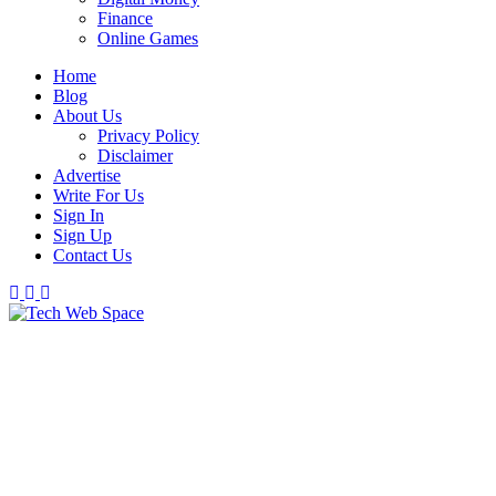
Finance
Online Games
Home
Blog
About Us
Privacy Policy
Disclaimer
Advertise
Write For Us
Sign In
Sign Up
Contact Us
Let’s Make Things Better
Tech Web Space