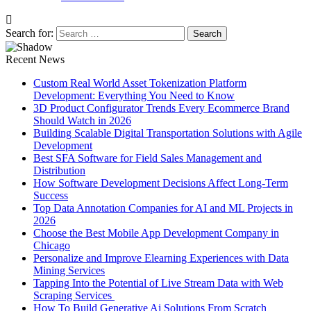
Search for:
Recent News
Custom Real World Asset Tokenization Platform
Development: Everything You Need to Know
3D Product Configurator Trends Every Ecommerce Brand
Should Watch in 2026
Building Scalable Digital Transportation Solutions with Agile
Development
Best SFA Software for Field Sales Management and
Distribution
How Software Development Decisions Affect Long-Term
Success
Top Data Annotation Companies for AI and ML Projects in
2026
Choose the Best Mobile App Development Company in
Chicago
Personalize and Improve Elearning Experiences with Data
Mining Services
Tapping Into the Potential of Live Stream Data with Web
Scraping Services
How To Build Generative Ai Solutions From Scratch