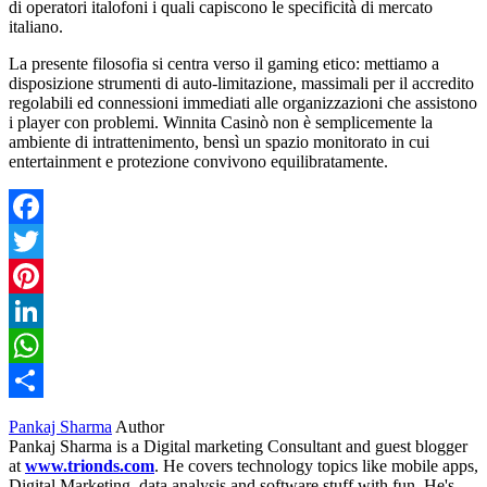
di operatori italofoni i quali capiscono le specificità di mercato
italiano.
La presente filosofia si centra verso il gaming etico: mettiamo a
disposizione strumenti di auto-limitazione, massimali per il accredito
regolabili ed connessioni immediati alle organizzazioni che assistono
i player con problemi. Winnita Casinò non è semplicemente la
ambiente di intrattenimento, bensì un spazio monitorato in cui
entertainment e protezione convivono equilibratamente.
Facebook
Twitter
Pinterest
LinkedIn
WhatsApp
Share
Pankaj Sharma
Author
Pankaj Sharma is a Digital marketing Consultant and guest blogger
at
www.trionds.com
. He covers technology topics like mobile apps,
Digital Marketing, data analysis and software stuff with fun. He's