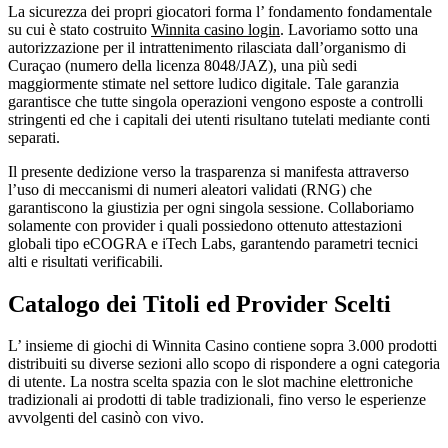
La sicurezza dei propri giocatori forma l’ fondamento fondamentale
su cui è stato costruito
Winnita casino login
. Lavoriamo sotto una
autorizzazione per il intrattenimento rilasciata dall’organismo di
Curaçao (numero della licenza 8048/JAZ), una più sedi
maggiormente stimate nel settore ludico digitale. Tale garanzia
garantisce che tutte singola operazioni vengono esposte a controlli
stringenti ed che i capitali dei utenti risultano tutelati mediante conti
separati.
Il presente dedizione verso la trasparenza si manifesta attraverso
l’uso di meccanismi di numeri aleatori validati (RNG) che
garantiscono la giustizia per ogni singola sessione. Collaboriamo
solamente con provider i quali possiedono ottenuto attestazioni
globali tipo eCOGRA e iTech Labs, garantendo parametri tecnici
alti e risultati verificabili.
Catalogo dei Titoli ed Provider Scelti
L’ insieme di giochi di Winnita Casino contiene sopra 3.000 prodotti
distribuiti su diverse sezioni allo scopo di rispondere a ogni categoria
di utente. La nostra scelta spazia con le slot machine elettroniche
tradizionali ai prodotti di table tradizionali, fino verso le esperienze
avvolgenti del casinò con vivo.