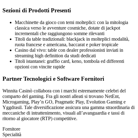
Sezioni di Prodotti Presenti
Macchinette da gioco con temi molteplici: con la mitologia
classica verso le avventure cosmiche, dotate di jackpot
incrementali che raggiungono somme rilevanti
Titoli da table tradizionali: blackjack in molteplici modalità,
ruota francese e americana, baccarat e poker tropicale
Casino dal vivo: table con dealer professionisti inviati in
streaming high definition da studi dedicati
Titoli istantanei: graffio card, keno, tombola ed differenti
opzioni con vincite rapide
Partner Tecnologici e Software Fornitori
Winnita Casinò collabora con i marchi estremamente celebri del
comparto del gaming. Fra gli nostri alleati si trovano NetEnt,
Microgaming, Play’n GO, Pragmatic Play, Evolution Gaming e
Yggdrasil. Tale diversificazione assicura una gamma straordinaria di
meccaniche di intrattenimento, visuali all’avanguardia e tassi di
ritorno al giocatore (RTP) competitive.
Fornitore
Specialità