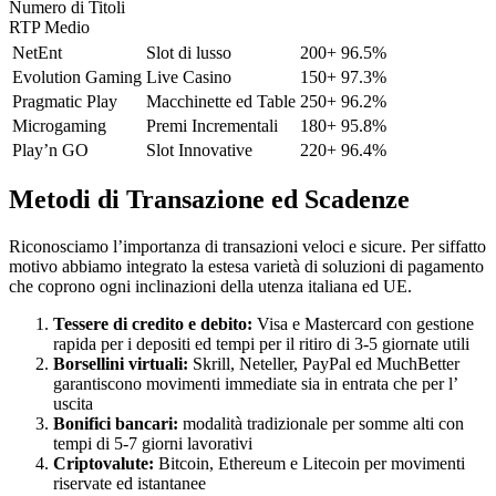
Numero di Titoli
RTP Medio
NetEnt
Slot di lusso
200+
96.5%
Evolution Gaming
Live Casino
150+
97.3%
Pragmatic Play
Macchinette ed Table
250+
96.2%
Microgaming
Premi Incrementali
180+
95.8%
Play’n GO
Slot Innovative
220+
96.4%
Metodi di Transazione ed Scadenze
Riconosciamo l’importanza di transazioni veloci e sicure. Per siffatto
motivo abbiamo integrato la estesa varietà di soluzioni di pagamento
che coprono ogni inclinazioni della utenza italiana ed UE.
Tessere di credito e debito:
Visa e Mastercard con gestione
rapida per i depositi ed tempi per il ritiro di 3-5 giornate utili
Borsellini virtuali:
Skrill, Neteller, PayPal ed MuchBetter
garantiscono movimenti immediate sia in entrata che per l’
uscita
Bonifici bancari:
modalità tradizionale per somme alti con
tempi di 5-7 giorni lavorativi
Criptovalute:
Bitcoin, Ethereum e Litecoin per movimenti
riservate ed istantanee