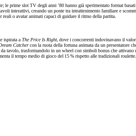
; le prime slot TV degli anni ’80 hanno già sperimentato format basati s
tavoli interattivi, creando un ponte tra intrattenimento familiare e scom
reali o avatar animati capaci di guidare il ritmo della partita.
te ispirata a
The Price Is Right
, dove i concorrenti indovinavano il valore
Dream Catcher
con la ruota della fortuna animata da un presentatore 
e da tavolo, trasformandolo in un wheel con simboli bonus che attivano m
enta il tempo medio di gioco del 15 % rispetto alle tradizionali roulette