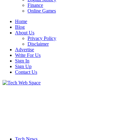
Finance
Online Games
Home
Blog
About Us
Privacy Policy
Disclaimer
Advertise
Write For Us
Sign In
Sign Up
Contact Us
Let’s Make Things Better
Tech Web Space
Tech News