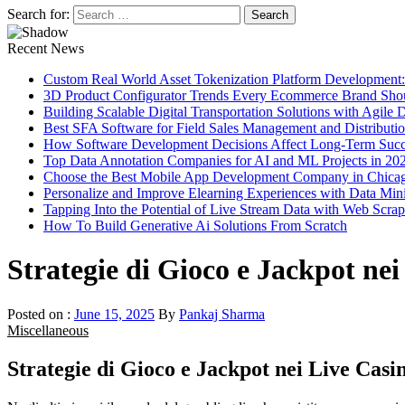
Search for:
Recent News
Custom Real World Asset Tokenization Platform Development
3D Product Configurator Trends Every Ecommerce Brand Sho
Building Scalable Digital Transportation Solutions with Agile
Best SFA Software for Field Sales Management and Distributi
How Software Development Decisions Affect Long-Term Succ
Top Data Annotation Companies for AI and ML Projects in 20
Choose the Best Mobile App Development Company in Chica
Personalize and Improve Elearning Experiences with Data Min
Tapping Into the Potential of Live Stream Data with Web Scra
How To Build Generative Ai Solutions From Scratch
Strategie di Gioco e Jackpot ne
Posted on :
June 15, 2025
By
Pankaj Sharma
Miscellaneous
Strategie di Gioco e Jackpot nei Live Casi