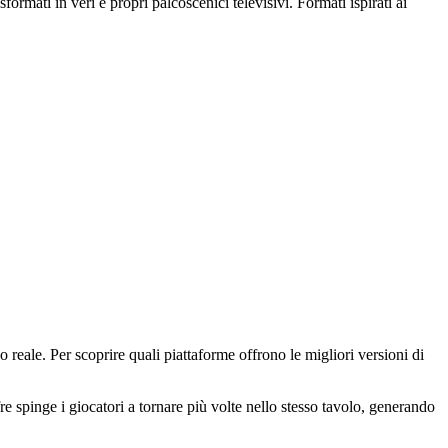
sformati in veri e propri palcoscenici televisivi. Formati ispirati ai
 reale. Per scoprire quali piattaforme offrono le migliori versioni di
fre spinge i giocatori a tornare più volte nello stesso tavolo, generando