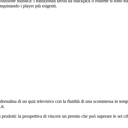
uzione stilistica: i tradizionali tavoli da blackjack o roulette si sono tra
istando i player più esigenti.
drenalina di un quiz televisivo con la fluidità di una scommessa in tempo
it.
i prodotti: la prospettiva di vincere un premio che può superare le sei ci