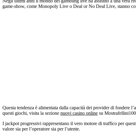
Negli ultimi anni il mondo del gambling live ha assistito a una vera rivol
game‑show, come Monopoly Live o Deal or No Deal Live, stanno conqu
Questa tendenza è alimentata dalla capacità dei provider di fondere l’a
questi giochi, visita la sezione
nuovi casino online
su Mostrafellini100.
I jackpot progressivi rappresentano il vero motore di traffico per quest
valore sia per l’operatore sia per l’utente.