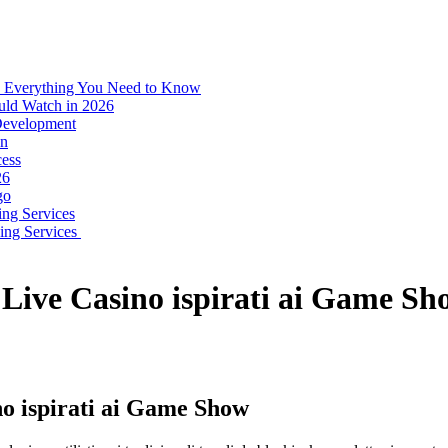
: Everything You Need to Know
uld Watch in 2026
 Development
on
ess
26
go
ing Services
ping Services
i Live Casino ispirati ai Game S
no ispirati ai Game Show