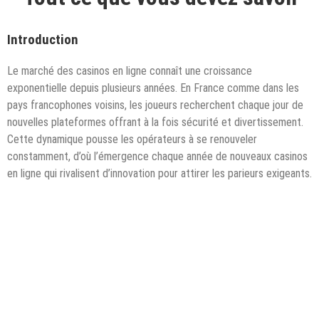
Introduction
Le marché des casinos en ligne connaît une croissance
exponentielle depuis plusieurs années. En France comme dans les
pays francophones voisins, les joueurs recherchent chaque jour de
nouvelles plateformes offrant à la fois sécurité et divertissement.
Cette dynamique pousse les opérateurs à se renouveler
constamment, d’où l’émergence chaque année de nouveaux casinos
en ligne qui rivalisent d’innovation pour attirer les parieurs exigeants.