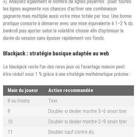
»). Analysez également le nombre de lignes payantes : jouer toutes
les lignes augmente vos chances d’activer une combinaison
gagnante mais multiplie aussi votre mise totale par tour. Une bonne
pratique consiste à démarrer avec une mise équivalente à 1–2 % du
bankroll puis ajuster selon la volatilité choisie afin d’optimiser la
durée du session sans épuiser rapidement vos fonds.
Blackjack : stratégie basique adaptée au web
Le blackjack reste l’un des rares jeux où l’avantage maison peut
être réduit sous 1 % grâce à une stratégie mathématique précise :
Main du joueur
Action recommandée
8 ou moins
Tirer
9
Doubler si dealer montre 3–6 sinon tirer
10
Doubler si dealer montre 2–9 sinon tirer
11
Doubler sauf contre As