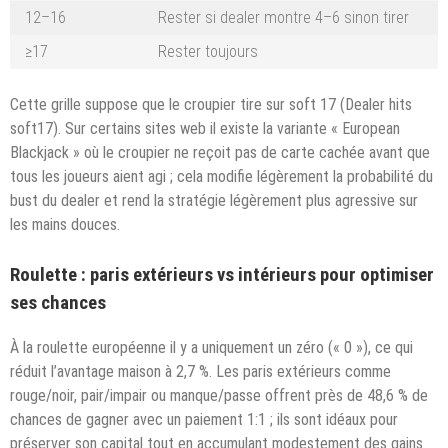
12–16
Rester si dealer montre 4–6 sinon tirer
≥17
Rester toujours
Cette grille suppose que le croupier tire sur soft 17 (Dealer hits
soft17). Sur certains sites web il existe la variante « European
Blackjack » où le croupier ne reçoit pas de carte cachée avant que
tous les joueurs aient agi ; cela modifie légèrement la probabilité du
bust du dealer et rend la stratégie légèrement plus agressive sur
les mains douces.
Roulette : paris extérieurs vs intérieurs pour optimiser
ses chances
À la roulette européenne il y a uniquement un zéro (« 0 »), ce qui
réduit l’avantage maison à 2,7 %. Les paris extérieurs comme
rouge/noir, pair/impair ou manque/passe offrent près de 48,6 % de
chances de gagner avec un paiement 1:1 ; ils sont idéaux pour
préserver son capital tout en accumulant modestement des gains