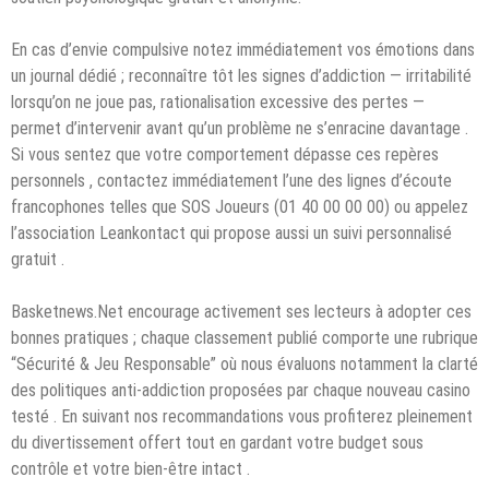
En cas d’envie compulsive notez immédiatement vos émotions dans
un journal dédié ; reconnaître tôt les signes d’addiction — irritabilité
lorsqu’on ne joue pas, rationalisation excessive des pertes —
permet d’intervenir avant qu’un problème ne s’enracine davantage .
Si vous sentez que votre comportement dépasse ces repères
personnels , contactez immédiatement l’une des lignes d’écoute
francophones telles que SOS Joueurs (01 40 00 00 00) ou appelez
l’association Leankontact qui propose aussi un suivi personnalisé
gratuit .
Basketnews.Net encourage activement ses lecteurs à adopter ces
bonnes pratiques ; chaque classement publié comporte une rubrique
“Sécurité & Jeu Responsable” où nous évaluons notamment la clarté
des politiques anti‑addiction proposées par chaque nouveau casino
testé . En suivant nos recommandations vous profiterez pleinement
du divertissement offert tout en gardant votre budget sous
contrôle et votre bien‑être intact .