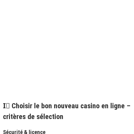
I️⃣ Choisir le bon nouveau casino en ligne –
critères de sélection
Sécurité & licence