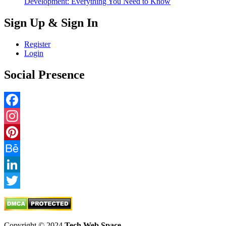
Development: Everything You Need to Know
Sign Up & Sign In
Register
Login
Social Presence
Facebook
Instagram
Pinterest
Behance
LinkedIn
Twitter
Copyright © 2024
Tech Web Space