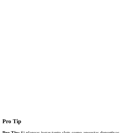
Pro Tip
Pro Tip:
Si planeas jugar tanto slots como apuestas deportivas,