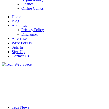
Finance
Online Games
Home
Blog
About Us
Privacy Policy
Disclaimer
Advertise
Write For Us
Sign In
Sign Up
Contact Us
Let’s Make Things Better
Tech Web Space
Tech News