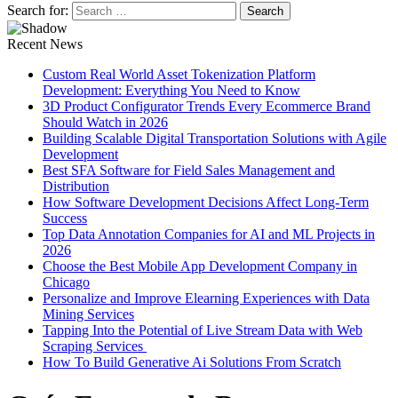
Search for:
Recent News
Custom Real World Asset Tokenization Platform
Development: Everything You Need to Know
3D Product Configurator Trends Every Ecommerce Brand
Should Watch in 2026
Building Scalable Digital Transportation Solutions with Agile
Development
Best SFA Software for Field Sales Management and
Distribution
How Software Development Decisions Affect Long-Term
Success
Top Data Annotation Companies for AI and ML Projects in
2026
Choose the Best Mobile App Development Company in
Chicago
Personalize and Improve Elearning Experiences with Data
Mining Services
Tapping Into the Potential of Live Stream Data with Web
Scraping Services
How To Build Generative Ai Solutions From Scratch