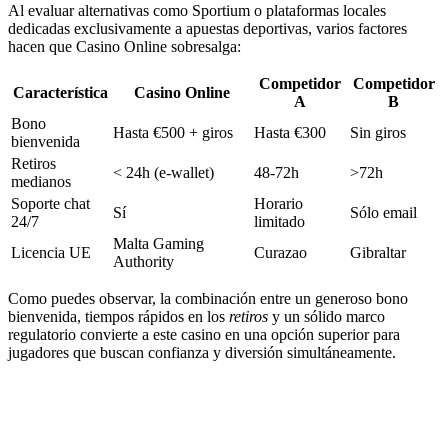
Al evaluar alternativas como Sportium o plataformas locales
dedicadas exclusivamente a apuestas deportivas, varios factores
hacen que Casino Online sobresalga:
Competidor
Competidor
Característica
Casino Online
A
B
Bono
Hasta €500 + giros
Hasta €300
Sin giros
bienvenida
Retiros
< 24h (e‑wallet)
48‑72h
>72h
medianos
Soporte chat
Horario
Sí
Sólo email
24/7
limitado
Malta Gaming
Licencia UE
Curazao
Gibraltar
Authority
Como puedes observar, la combinación entre un generoso bono
bienvenida, tiempos rápidos en los
retiros
y un sólido marco
regulatorio convierte a este casino en una opción superior para
jugadores que buscan confianza y diversión simultáneamente.