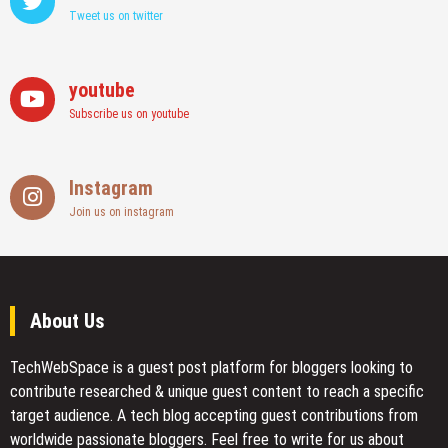
Tweet us on twitter
youtube
Subscribe us on youtube
Instagram
Join us on instagram
About Us
TechWebSpace is a guest post platform for bloggers looking to
contribute researched & unique guest content to reach a specific
target audience. A tech blog accepting guest contributions from
worldwide passionate bloggers. Feel free to
write for us
about