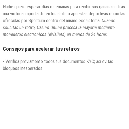
Nadie quiere esperar días o semanas para recibir sus ganancias tras
una victoria importante en los slots o apuestas deportivas como las
ofrecidas por Sportium dentro del mismo ecosistema.
Cuando
solicitas un retiro, Casino Online procesa la mayoría mediante
monederos electrónicos (eWallets) en menos de 24 horas.
Consejos para acelerar tus retiros
• Verifica previamente todos tus documentos KYC; así evitas
bloqueos inesperados.