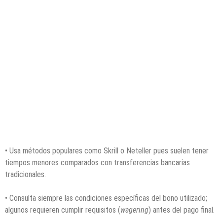
• Usa métodos populares como Skrill o Neteller pues suelen tener
tiempos menores comparados con transferencias bancarias
tradicionales.
• Consulta siempre las condiciones específicas del bono utilizado;
algunos requieren cumplir requisitos (
wagering
) antes del pago final.