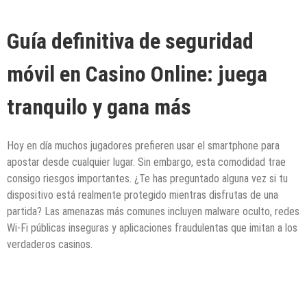
Guía definitiva de seguridad
móvil en Casino Online: juega
tranquilo y gana más
Hoy en día muchos jugadores prefieren usar el smartphone para
apostar desde cualquier lugar. Sin embargo, esta comodidad trae
consigo riesgos importantes. ¿Te has preguntado alguna vez si tu
dispositivo está realmente protegido mientras disfrutas de una
partida? Las amenazas más comunes incluyen malware oculto, redes
Wi‑Fi públicas inseguras y aplicaciones fraudulentas que imitan a los
verdaderos casinos.