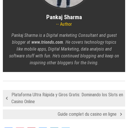
Pankaj Sharma
Author
Pankaj Sharma is a Digital marketing Consultant and guest
blogger at
www.trionds.com
. He covers technology topics
like mobile apps, Digital Marketing, data analysis and
software stuff with fun. He's continued blogging and keep on
inspiring other bloggers for the living.
Plataforma Ultra Rápida y Giros Gratis: Dominando los Slots en
Casino Online
Guide complet du casino en ligne