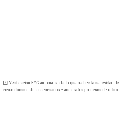
2️⃣ Verificación KYC automatizada, lo que reduce la necesidad de
enviar documentos innecesarios y acelera los procesos de retiro.