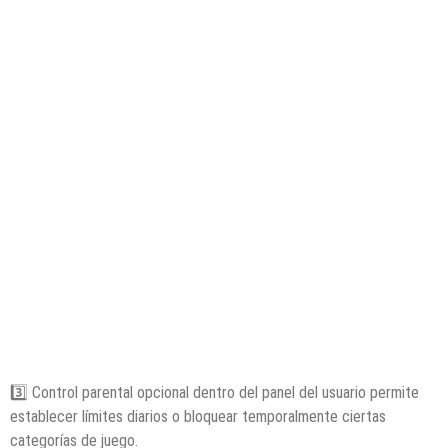
3️⃣ Control parental opcional dentro del panel del usuario permite
establecer límites diarios o bloquear temporalmente ciertas
categorías de juego.