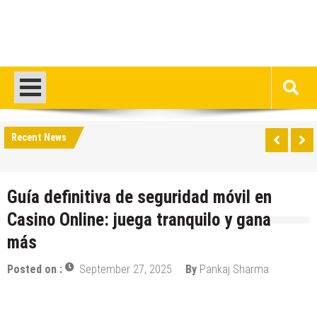
Recent News
Guía definitiva de seguridad móvil en
Casino Online: juega tranquilo y gana
más
Posted on :
September 27, 2025
By
Pankaj Sharma
Miscellaneous