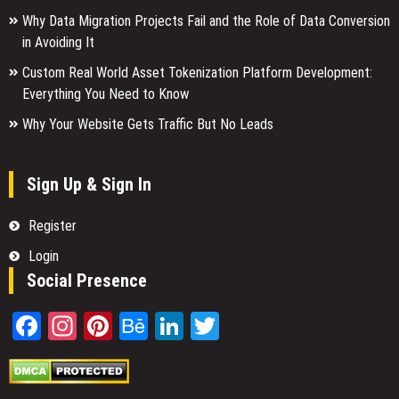
Why Data Migration Projects Fail and the Role of Data Conversion
in Avoiding It
Custom Real World Asset Tokenization Platform Development:
Everything You Need to Know
Why Your Website Gets Traffic But No Leads
Sign Up & Sign In
Register
Login
Social Presence
Facebook
Instagram
Pinterest
Behance
LinkedIn
Twitter