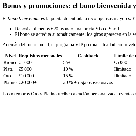
Bonos y promociones: el bono bienvenida 
El
bono bienvenida
es la puerta de entrada a recompensas mayores. En
Deposita al menos €20 usando una tarjeta Visa o Skrill.
El bono se acredita automáticamente; los giros aparecen en la 
Además del bono inicial, el programa VIP premia la lealtad con nive
Nivel
Requisitos mensuales
Cashback
Límite de 
Bronce
€1 000
5 %
€5 000
Plata
€5 000
10 %
Ilimitado
Oro
€10 000
15 %
Ilimitado
Platino
€20 000+
20 % + regalos exclusivos
Los miembros Oro y Platino reciben atención personalizada, eventos 