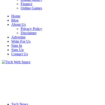
Finance
Online Games
Home
Blog
About Us
Privacy Policy
Disclaimer
Advertise
Write For Us
Sign In
Sign Up
Contact Us
Let’s Make Things Better
Tech Web Space
Tech News