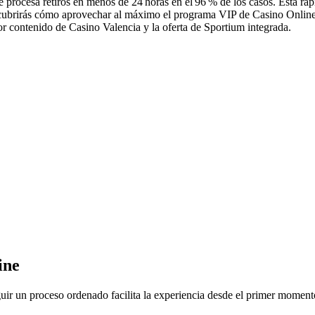
e procesa retiros en menos de 24 horas en el 96 % de los casos. Esta ra
descubrirás cómo aprovechar al máximo el programa VIP de Casino Online
or contenido de Casino Valencia y la oferta de Sportium integrada.
ine
ir un proceso ordenado facilita la experiencia desde el primer moment