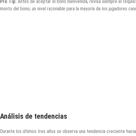
Pro Tip:
Antes de aceptar el bono bienvenida, revisa siempre el requis
monto del bono, un nivel razonable para la mayoría de los jugadores cas
Análisis de tendencias
Durante los últimos tres años se observa una tendencia creciente hacia 