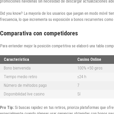
promociones navideñas sin necesidad de descargar actualizaciones adic
Did you know? La mayoría de los usuarios que juegan en modo móvil ti
frecuencia, lo que incrementa su exposición a bonos recurrentes como “
Comparativa con competidores
Para entender mejor la posición competitiva se elaboró una tabla compa
Característica
Casino Online
Bono bienvenida
100% +50 giros
Tiempo medio retiro
≤24 h
Número de métodos pago
7
Disponibilidad live casino
Sí
Pro Tip:
Si buscas rapidez en tus retiros, prioriza plataformas que o
especialmente cuando planeas usar ganancias obtenidas con bonos nav