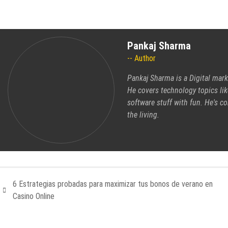
Pankaj Sharma
Author
Pankaj Sharma is a Digital mar
He covers technology topics lik
software stuff with fun. He's c
the living.
6 Estrategias probadas para maximizar tus bonos de verano en
Casino Online