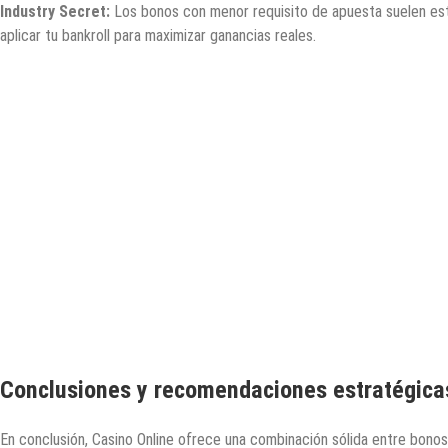
Industry Secret:
Los bonos con menor requisito de apuesta suelen est
aplicar tu bankroll para maximizar ganancias reales.
Conclusiones y recomendaciones estratégica
En conclusión, Casino Online ofrece una combinación sólida entre bonos 