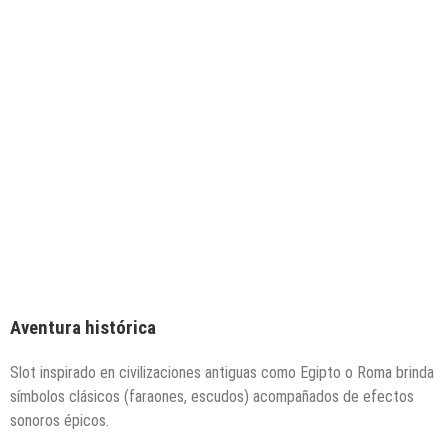
Aventura histórica
Slot inspirado en civilizaciones antiguas como Egipto o Roma brinda
símbolos clásicos (faraones, escudos) acompañados de efectos
sonoros épicos.