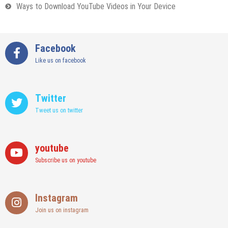
Ways to Download YouTube Videos in Your Device
Facebook
Like us on facebook
Twitter
Tweet us on twitter
youtube
Subscribe us on youtube
Instagram
Join us on instagram