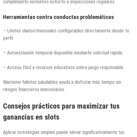
cumplimiento normativo estricto e inspecciones regulares.
Herramientas contra conductas problemáticas
– Límites diarios/mensuales configurables directamente desde tu
perfil.
– Autoexclusión temporal disponible mediante solicitud rápida.
– Acceso fácil a recursos educativos sobre juego responsable.
Mantener hábitos saludables ayuda a disfrutar más tiempo sin
riesgos financieros innecesarios.
Consejos prácticos para maximizar tus
ganancias en slots
Aplicar estrategias simples puede elevar significativamente tus