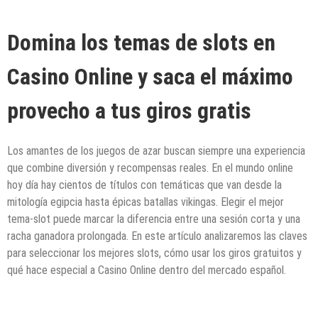
Domina los temas de slots en
Casino Online y saca el máximo
provecho a tus giros gratis
Los amantes de los juegos de azar buscan siempre una experiencia
que combine diversión y recompensas reales. En el mundo online
hoy día hay cientos de títulos con temáticas que van desde la
mitología egipcia hasta épicas batallas vikingas. Elegir el mejor
tema‑slot puede marcar la diferencia entre una sesión corta y una
racha ganadora prolongada. En este artículo analizaremos las claves
para seleccionar los mejores ​slots​, cómo usar los giros gratuitos y
qué hace especial a Casino Online dentro del mercado español.