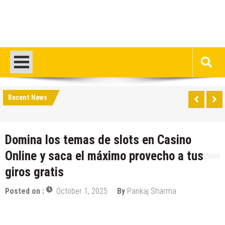
Recent News
Domina los temas de slots en Casino
Online y saca el máximo provecho a tus
giros gratis
Posted on :
October 1, 2025
By
Pankaj Sharma
Miscellaneous