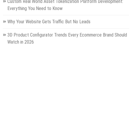
Custom Real World Asset Tokenization Platform Development:
Everything You Need to Know
Why Your Website Gets Traffic But No Leads
3D Product Configurator Trends Every Ecommerce Brand Should
Watch in 2026