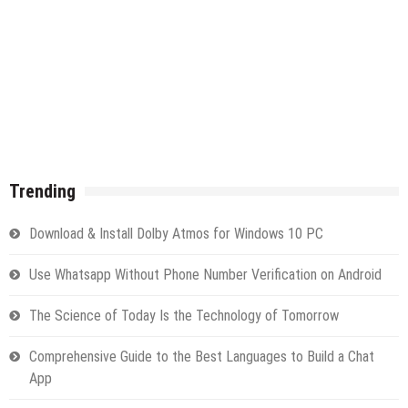
Trending
Download & Install Dolby Atmos for Windows 10 PC
Use Whatsapp Without Phone Number Verification on Android
The Science of Today Is the Technology of Tomorrow
Comprehensive Guide to the Best Languages to Build a Chat
App