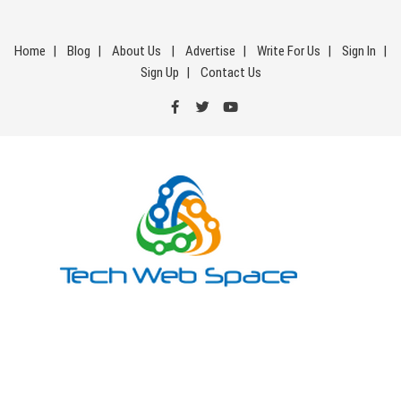
Skip
to
Home
Blog
About Us
Advertise
Write For Us
Sign In
content
Sign Up
Contact Us
Tech Web Space
Let’s Make Things Better