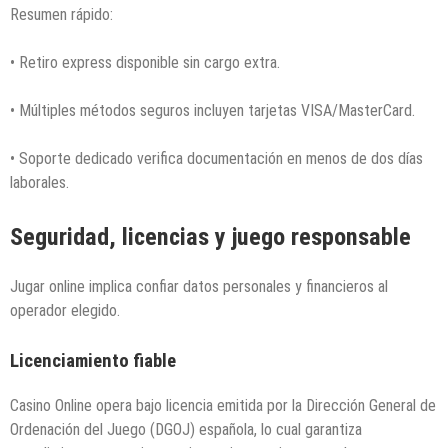
Resumen rápido:
• Retiro express disponible sin cargo extra.
• Múltiples métodos seguros incluyen tarjetas VISA/MasterCard.
• Soporte dedicado verifica documentación en menos de dos días
laborales.
Seguridad, licencias y juego responsable
Jugar online implica confiar datos personales y financieros al
operador elegido.
Licenciamiento fiable
​Casino Online opera bajo licencia emitida por la Dirección General de
Ordenación del Juego (DGOJ) española, lo cual garantiza