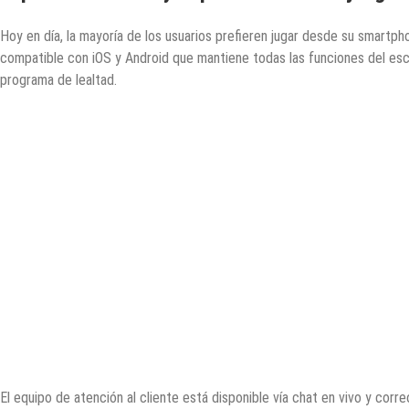
Hoy en día, la mayoría de los usuarios prefieren jugar desde su smartpho
compatible con iOS y Android que mantiene todas las funciones del escri
programa de lealtad.
El equipo de atención al cliente está disponible vía chat en vivo y corre