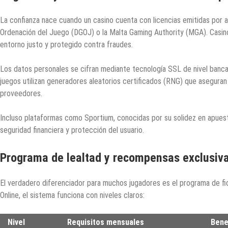
La confianza nace cuando un casino cuenta con licencias emitidas por 
Ordenación del Juego (DGOJ) o la Malta Gaming Authority (MGA). Casino
entorno justo y protegido contra fraudes.
Los datos personales se cifran mediante tecnología SSL de nivel banca
juegos utilizan generadores aleatorios certificados (RNG) que aseguran
proveedores.
Incluso plataformas como Sportium, conocidas por su solidez en apues
seguridad financiera y protección del usuario.
Programa de lealtad y recompensas exclusiv
El verdadero diferenciador para muchos jugadores es el programa de fid
Online, el sistema funciona con niveles claros:
Nivel
Requisitos mensuales
Bene