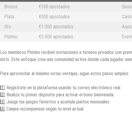
Bronce
€100 apostados
Giros
Plata
€500 apostados
Cash
Oro
€1 000 apostados
Aseso
Platino
€2 500 apostados
Event
Los miembros Platino reciben invitaciones a torneos privados con prem
slots. Este enfoque crea una comunidad activa donde cada jugador si
Para aprovechar al máximo estas ventajas, sigue estos pasos simples:
1️⃣ Regístrate en la plataforma usando tu correo electrónico real.
2️⃣ Realiza tu primer depósito para activar el bono bienvenida.
3️⃣ Juega tus juegos favoritos y acumula puntos mensuales.
4️⃣ Canjea recompensas según tu nivel actual.