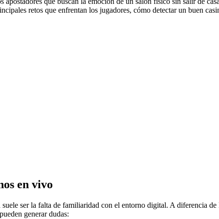
 apostadores que buscan la emoción de un salón físico sin salir de cas
principales retos que enfrentan los jugadores, cómo detectar un buen cas
nos en vivo
 suele ser la falta de familiaridad con el entorno digital. A diferencia 
 pueden generar dudas: