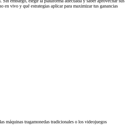
a. Sin embargo, elegir la plataforma adecuada y saber aprovechar sus
ino en vivo y qué estrategias aplicar para maximizar tus ganancias
de las máquinas tragamonedas tradicionales o los videojuegos