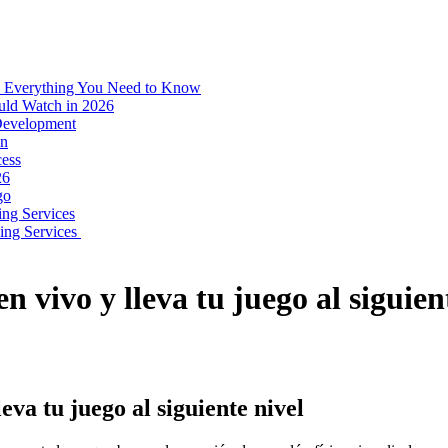
: Everything You Need to Know
uld Watch in 2026
 Development
on
ess
26
go
ing Services
ping Services
en vivo y lleva tu juego al siguien
leva tu juego al siguiente nivel