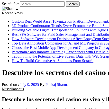
Search for:
Recent News
Custom Real World Asset Tokenization Platform Development
3D Product Configurator Trends Every Ecommerce Brand Sho
Building Scalable Digital Transportation Solutions with Agile
Best SFA Software for Field Sales Management and Distributi
How Software Development Decisions Affect Long-Term Succ
Top Data Annotation Companies for AI and ML Projects in 20
Choose the Best Mobile App Development Company in Chica
Personalize and Improve Elearning Experiences with Data Min
Tapping Into the Potential of Live Stream Data with Web Scra
How To Build Generative Ai Solutions From Scratch
Descubre los secretos del casino 
Posted on :
July 9, 2025
By
Pankaj Sharma
Miscellaneous
Descubre los secretos del casino en vivo y l