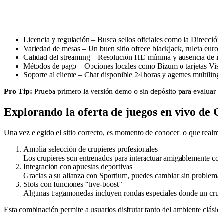
Licencia y regulación – Busca sellos oficiales como la Direc
Variedad de mesas – Un buen sitio ofrece blackjack, ruleta europ
Calidad del streaming – Resolución HD mínima y ausencia de i
Métodos de pago – Opciones locales como Bizum o tarjetas Visa
Soporte al cliente – Chat disponible 24 horas y agentes multilin
Pro Tip:
Prueba primero la versión demo o sin depósito para evaluar v
Explorando la oferta de juegos en vivo de 
Una vez elegido el sitio correcto, es momento de conocer lo que realm
Amplia selección de crupieres profesionales
Los crupieres son entrenados para interactuar amigablemente co
Integración con apuestas deportivas
Gracias a su alianza con Sportium, puedes cambiar sin problem
Slots con funciones “live‑boost”
Algunas tragamonedas incluyen rondas especiales donde un crupi
Esta combinación permite a usuarios disfrutar tanto del ambiente clá