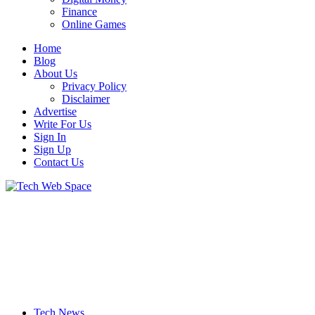
Finance
Online Games
Home
Blog
About Us
Privacy Policy
Disclaimer
Advertise
Write For Us
Sign In
Sign Up
Contact Us
Let’s Make Things Better
Tech Web Space
Tech News