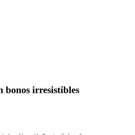
 bonos irresistibles