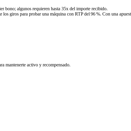
ier bono; algunos requieren hasta 35x del importe recibido.
usar los giros para probar una máquina con RTP del 96 %. Con una apuest
para mantenerte activo y recompensado.