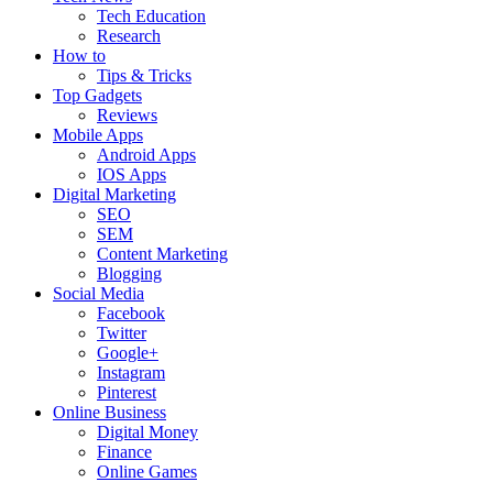
Tech Education
Research
How to
Tips & Tricks
Top Gadgets
Reviews
Mobile Apps
Android Apps
IOS Apps
Digital Marketing
SEO
SEM
Content Marketing
Blogging
Social Media
Facebook
Twitter
Google+
Instagram
Pinterest
Online Business
Digital Money
Finance
Online Games