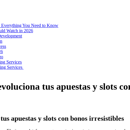
: Everything You Need to Know
uld Watch in 2026
 Development
on
ess
26
go
ing Services
ping Services
luciona tus apuestas y slots con
s apuestas y slots con bonos irresistibles