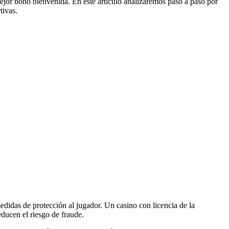
ejor bono bienvenida. En este artículo analizaremos paso a paso por
tivas.
edidas de protección al jugador. Un casino con licencia de la
educen el riesgo de fraude.