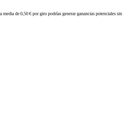
a media de 0,50 € por giro podrías generar ganancias potenciales sin