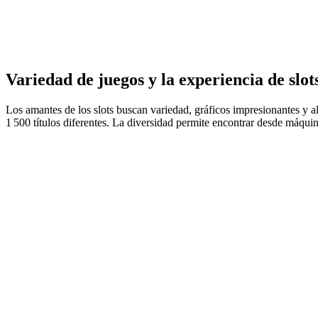
Variedad de juegos y la experiencia de slo
Los amantes de los slots buscan variedad, gráficos impresionantes y
1 500 títulos diferentes. La diversidad permite encontrar desde máquina