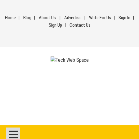
Skip
to
Home
Blog
About Us
Advertise
Write For Us
Sign In
content
Sign Up
Contact Us
Tech Web Space
Let’s Make Things Better