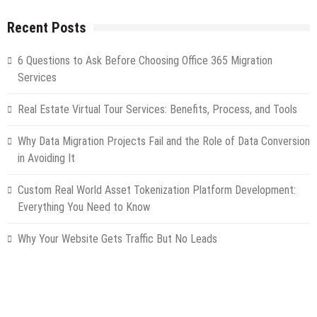
Recent Posts
6 Questions to Ask Before Choosing Office 365 Migration
Services
Real Estate Virtual Tour Services: Benefits, Process, and Tools
Why Data Migration Projects Fail and the Role of Data Conversion
in Avoiding It
Custom Real World Asset Tokenization Platform Development:
Everything You Need to Know
Why Your Website Gets Traffic But No Leads