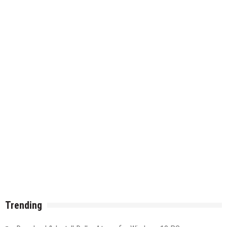
Trending