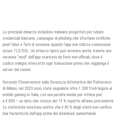
Le principali minacce includono malware progettati per rubare
credenziali bancarie, campagne di phishing che sfruttano notifiche
push false e furti di sessione quando l’app non utilizza connessioni
sicure TLS/SSL. Un attacco tipico può avvenire anche tramite una
versione “mod” dell’app scaricata da fonti non ufficiali, dove il
codice maligno intercetta ogni transazione prima che raggiunga il
server del casinò.
Secondo l’Osservatorio sulla Sicurezza Informatica del Politecnico
di Milano, nel 2023 sono state segnalate oltre 1 200 frodi legate al
mobile gaming in Italia, con una perdita media per vittima pari
a € 850 – un dato che cresce del 15 % rispetto all’anno precedente.
Le statistiche mostrano inoltre che il 30 % degli utenti non verifica
mai l’autenticità dell’app prima del download, aumentando