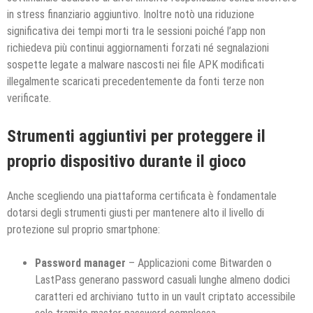
in stress finanziario aggiuntivo. Inoltre notò una riduzione
significativa dei tempi morti tra le sessioni poiché l’app non
richiedeva più continui aggiornamenti forzati né segnalazioni
sospette legate a malware nascosti nei file APK modificati
illegalmente scaricati precedentemente da fonti terze non
verificate.
Strumenti aggiuntivi per proteggere il
proprio dispositivo durante il gioco
Anche scegliendo una piattaforma certificata è fondamentale
dotarsi degli strumenti giusti per mantenere alto il livello di
protezione sul proprio smartphone:
Password manager
– Applicazioni come Bitwarden o
LastPass generano password casuali lunghe almeno dodici
caratteri ed archiviano tutto in un vault criptato accessibile