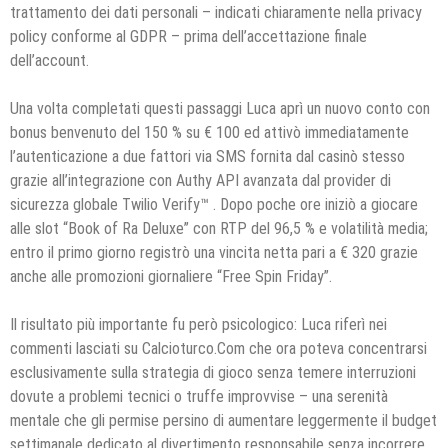
trattamento dei dati personali – indicati chiaramente nella privacy
policy conforme al GDPR – prima dell’accettazione finale
dell’account.
Una volta completati questi passaggi Luca aprì un nuovo conto con
bonus benvenuto del 150 % su € 100 ed attivò immediatamente
l’autenticazione a due fattori via SMS fornita dal casinò stesso
grazie all’integrazione con Authy API avanzata dal provider di
sicurezza globale Twilio Verify™ . Dopo poche ore iniziò a giocare
alle slot “Book of Ra Deluxe” con RTP del 96,5 % e volatilità media;
entro il primo giorno registrò una vincita netta pari a € 320 grazie
anche alle promozioni giornaliere “Free Spin Friday”.
Il risultato più importante fu però psicologico: Luca riferì nei
commenti lasciati su Calcioturco.Com che ora poteva concentrarsi
esclusivamente sulla strategia di gioco senza temere interruzioni
dovute a problemi tecnici o truffe improvvise – una serenità
mentale che gli permise persino di aumentare leggermente il budget
settimanale dedicato al divertimento responsabile senza incorrere