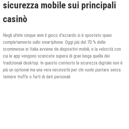
sicurezza mobile sui principali
casinò
Negli ultimi cinque anni il gioco d’azzardo si è spostato quasi
completamente sullo smartphone. Oggi più del 70 % delle
scommesse in Italia avviene da dispositivi mobili, e la velocità con
cui le app vengono scaricate supera di gran lunga quella dei
tradizionali desktop. In questo contesto la sicurezza digitale non è
più un optional ma una vera necessità per chi vuole puntare senza
temere truffe o furti di dati personali.