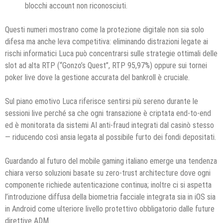
blocchi account non riconosciuti.
Questi numeri mostrano come la protezione digitale non sia solo
difesa ma anche leva competitiva: eliminando distrazioni legate ai
rischi informatici Luca può concentrarsi sulle strategie ottimali delle
slot ad alta RTP (“Gonzo’s Quest”, RTP 95,97%) oppure sui tornei
poker live dove la gestione accurata del bankroll è cruciale.
Sul piano emotivo Luca riferisce sentirsi più sereno durante le
sessioni live perché sa che ogni transazione è criptata end‑to‑end
ed è monitorata da sistemi AI anti‑fraud integrati dal casinò stesso
— riducendo così ansia legata al possibile furto dei fondi depositati.
Guardando al futuro del mobile gaming italiano emerge una tendenza
chiara verso soluzioni basate su zero‑trust architecture dove ogni
componente richiede autenticazione continua; inoltre ci si aspetta
l’introduzione diffusa della biometria facciale integrata sia in iOS sia
in Android come ulteriore livello protettivo obbligatorio dalle future
direttive ADM.