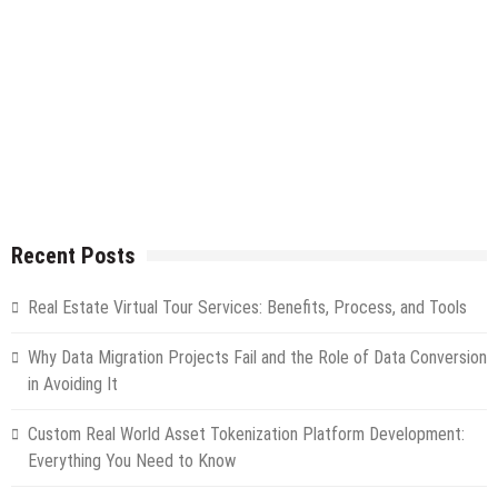
Recent Posts
Real Estate Virtual Tour Services: Benefits, Process, and Tools
Why Data Migration Projects Fail and the Role of Data Conversion
in Avoiding It
Custom Real World Asset Tokenization Platform Development:
Everything You Need to Know