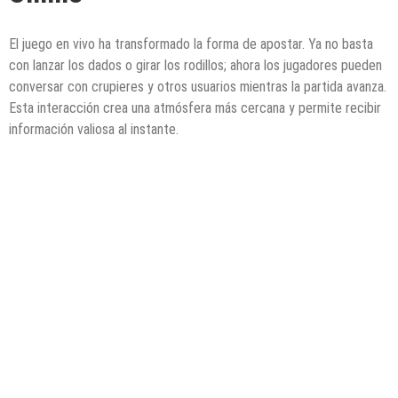
El juego en vivo ha transformado la forma de apostar. Ya no basta
con lanzar los dados o girar los rodillos; ahora los jugadores pueden
conversar con crupieres y otros usuarios mientras la partida avanza.
Esta interacción crea una atmósfera más cercana y permite recibir
información valiosa al instante.