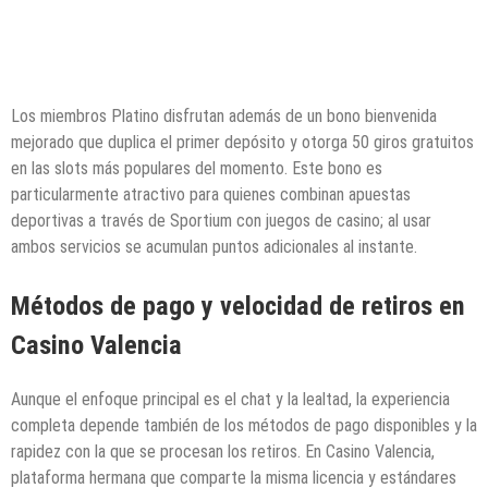
Los miembros Platino disfrutan además de un bono bienvenida
mejorado que duplica el primer depósito y otorga 50 giros gratuitos
en las slots más populares del momento. Este bono es
particularmente atractivo para quienes combinan apuestas
deportivas a través de Sportium con juegos de casino; al usar
ambos servicios se acumulan puntos adicionales al instante.
Métodos de pago y velocidad de retiros en
Casino Valencia
Aunque el enfoque principal es el chat y la lealtad, la experiencia
completa depende también de los métodos de pago disponibles y la
rapidez con la que se procesan los retiros. En Casino Valencia,
plataforma hermana que comparte la misma licencia y estándares