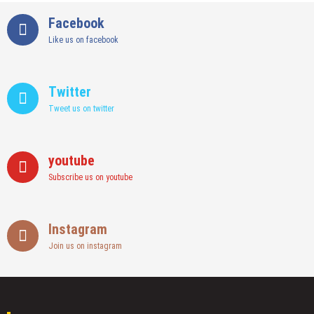
Facebook
Like us on facebook
Twitter
Tweet us on twitter
youtube
Subscribe us on youtube
Instagram
Join us on instagram