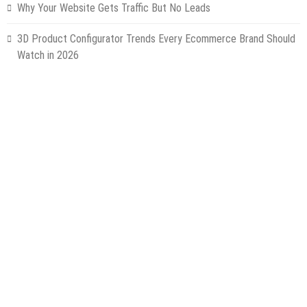
Why Your Website Gets Traffic But No Leads
3D Product Configurator Trends Every Ecommerce Brand Should
Watch in 2026