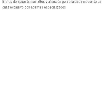
límites de apuesta más altos y atención personalizada mediante un
chat exclusivo con agentes especializados.