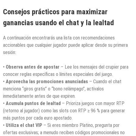
Consejos prácticos para maximizar
ganancias usando el chat y la lealtad
A continuación encontrarás una lista con recomendaciones
accionables que cualquier jugador puede aplicar desde su primera
sesión:
•
Observa antes de apostar
– Lee los mensajes del crupier para
conocer reglas específicas o límites especiales del juego.
•
Aprovecha las promociones anunciadas
– Cuando el chat
menciona “giros gratis” o “bono relámpago”, actívalos
inmediatamente antes de que expiren.
•
Acumula puntos de lealtad
– Prioriza juegos con mayor RTP
(retorno al jugador) como las slots con RTP ≥ 96 % para generar
más puntos por cada euro apostado.
•
Utiliza el chat VIP
– Si eres miembro Platino, pregunta por
ofertas exclusivas; a menudo reciben códigos promocionales no