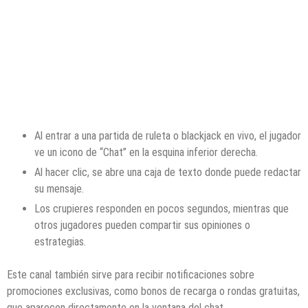
Al entrar a una partida de ruleta o blackjack en vivo, el jugador
ve un icono de “Chat” en la esquina inferior derecha.
Al hacer clic, se abre una caja de texto donde puede redactar
su mensaje.
Los crupieres responden en pocos segundos, mientras que
otros jugadores pueden compartir sus opiniones o
estrategias.
Este canal también sirve para recibir notificaciones sobre
promociones exclusivas, como bonos de recarga o rondas gratuitas,
que aparecen directamente en la ventana del chat.