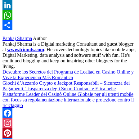
Pinterest
LinkedIn
WhatsApp
Share
Pankaj Sharma
Author
Pankaj Sharma is a Digital marketing Consultant and guest blogger
at
www.trionds.com
. He covers technology topics like mobile apps,
Digital Marketing, data analysis and software stuff with fun. He's
continued blogging and keep on inspiring other bloggers for the
living.
Descubre los Secretos del Programa de Lealtad en Casino Online y
Vive la Experiencia Más Romántica
Giochi d’Azzardo Crypto e Jackpot Responsabili – Sicurezza dei
Pagamenti, Trasparenza degli Smart Contract e Etica nelle
Piattaforme Leader del Casinò Online Globale per gli utenti mobile,
con focus su regolamentazione internazionale e protezione contro il
riciclaggio
Facebook
Instagram