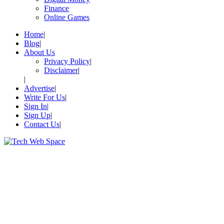
Finance
Online Games
Home
Blog
About Us
Privacy Policy
Disclaimer
Advertise
Write For Us
Sign In
Sign Up
Contact Us
Let’s Make Things Better
Tech Web Space