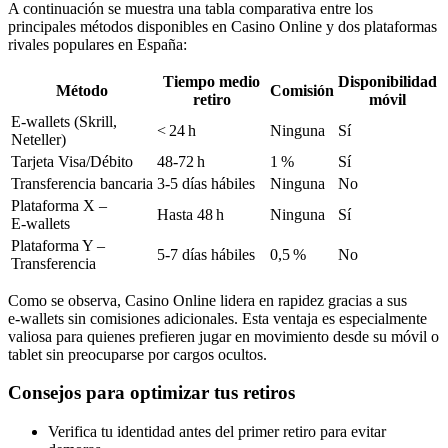
A continuación se muestra una tabla comparativa entre los
principales métodos disponibles en Casino Online y dos plataformas
rivales populares en España:
Tiempo medio
Disponibilidad
Método
Comisión
retiro
móvil
E‑wallets (Skrill,
< 24 h
Ninguna
Sí
Neteller)
Tarjeta Visa/Débito
48‑72 h
1 %
Sí
Transferencia bancaria
3‑5 días hábiles
Ninguna
No
Plataforma X –
Hasta 48 h
Ninguna
Sí
E‑wallets
Plataforma Y –
5‑7 días hábiles
0,5 %
No
Transferencia
Como se observa, Casino Online lidera en rapidez gracias a sus
e‑wallets sin comisiones adicionales. Esta ventaja es especialmente
valiosa para quienes prefieren jugar en movimiento desde su móvil o
tablet sin preocuparse por cargos ocultos.
Consejos para optimizar tus retiros
Verifica tu identidad antes del primer retiro para evitar