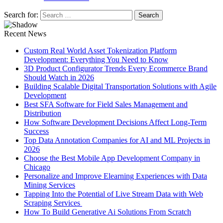
Search for:
Recent News
Custom Real World Asset Tokenization Platform
Development: Everything You Need to Know
3D Product Configurator Trends Every Ecommerce Brand
Should Watch in 2026
Building Scalable Digital Transportation Solutions with Agile
Development
Best SFA Software for Field Sales Management and
Distribution
How Software Development Decisions Affect Long-Term
Success
Top Data Annotation Companies for AI and ML Projects in
2026
Choose the Best Mobile App Development Company in
Chicago
Personalize and Improve Elearning Experiences with Data
Mining Services
Tapping Into the Potential of Live Stream Data with Web
Scraping Services
How To Build Generative Ai Solutions From Scratch