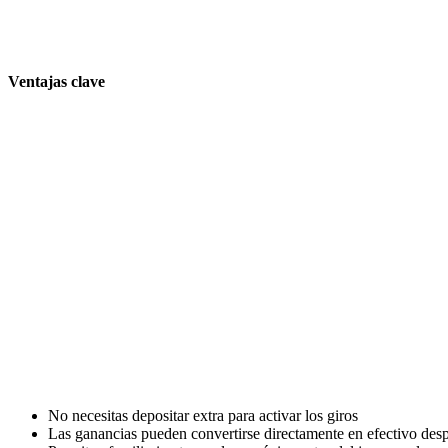
Ventajas clave
No necesitas depositar extra para activar los giros
Las ganancias pueden convertirse directamente en efectivo des