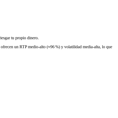
iesgar tu propio dinero.
 ofrecen un RTP medio‑alto (≈96 %) y volatilidad media‑alta, lo que