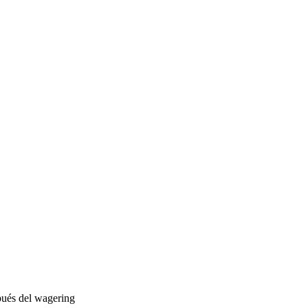
pués del wagering